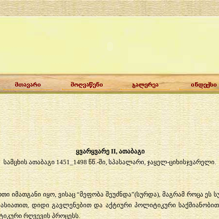
ყვარყვარე
II,
ათაბაგი
სამცხის
ათაბაგი
1451_1498
წწ
.-
ში
,
სპასალარი
,
ჯაყელ
-
ციხისჯვარელი
.
რთი
იმათგანი
იყო
,
ვისაც
“
მეფობა
შეუძნდა
”(
სურდა
),
მაგრამ
როცა
ეს
ს
ხასიათით
,
დიდი
გავლენებით
და
აქტიური
პოლიტიკური
საქმიანობი
ტიკური
რღვევის
პროცესს
.