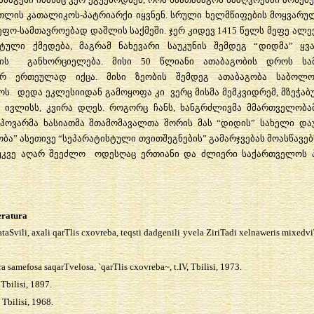
თლის
კათალიკოს
-
პატრიარქი
იყვნენ
.
სრული
ხელმწიფების
მოყვარუ
ეფო
-
სამთავროებად
დაშლის
საქმეში
.
ჯერ
კიდევ
1415
წელს
მეფე
ალე
სტული
ქმედება
,
მაგრამ
ნახევარი
საუკუნის
შემდეგ
“
დიდმა
”
ყვ
ის
განხორციელება
.
მისი
50
წლიანი
ათაბაგობის
დროს
სა
რ
ერთეულად
იქცა
.
მისი
ზეობის
შემდეგ
ათაბაგობა
საბოლ
ოს
.
დედა
ეკლესიიდან
გამოყოფა
კი
ვერც
მისმა
მემკვიდრემ
,
მზეჭაბ
1
ივლისს
,
კვირა
დღეს
.
როგორც
ჩანს
,
ხანგრძლივმა
მმართველობა
უპოვარმა
ხასიათმა
შთამომავალთა
შორის
მას
“
დიდის
”
სახელი
და
ობა
”
ასეთივე
“
სეპარატისტული
თვითშეგნების
”
გამარჯვებას
მოასწავებ
უკვე
აღარ
შეეძლო
ოდესღაც
ერთიანი
და
ძლიერი
საქართველოს
eratura
taSvili, axali qarTlis cxovreba, teqsti dadgenili yvela ZiriTadi xelnaweris mixedviT 
a samefosa saqarTvelosa, `qarTlis cxovreba~, t.IV, Tbilisi, 1973.
 Tbilisi, 1897.
 Tbilisi, 1968.