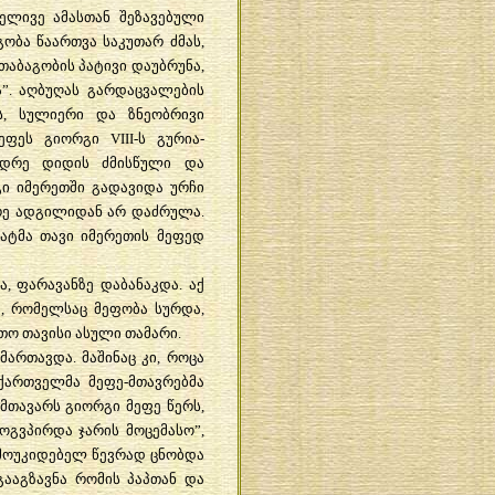
ელივე
ამასთან
შეზავებული
გობა
წაართვა
საკუთარ
ძმას
,
თაბაგობის
პატივი
დაუბრუნა
,
ა
”.
აღბუღას
გარდაცვალების
ს
,
სულიერი
და
ზნეობრივი
ეფეს
გიორგი
VIII-
ს
გურია
-
ნდრე
დიდის
ძმისწული
და
გი
იმერეთში
გადავიდა
ურჩი
რე
ადგილიდან
არ
დაძრულა
.
ატმა
თავი
იმერეთის
მეფედ
ა
,
ფარავანზე
დაბანაკდა
.
აქ
მ
,
რომელსაც
მეფობა
სურდა
,
თო
თავისი
ასული
თამარი
.
მართავდა
.
მაშინაც
კი
,
როცა
ქართველმა
მეფე
-
მთავრებმა
მთავარს
გიორგი
მეფე
წერს
,
მოგვპირდა
ჯარის
მოცემასო
”,
მოუკიდებელ
წევრად
ცნობდა
გააგზავნა
რომის
პაპთან
და