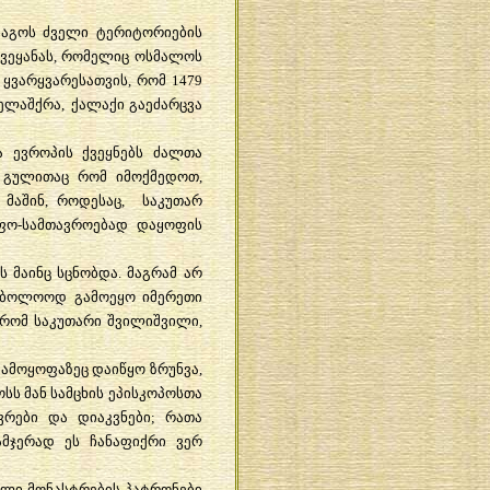
ბაგოს
ძველი
ტერიტორიების
ქვეყანას
,
რომელიც
ოსმალოს
ყვარყვარესათვის
,
რომ
1479
ელაშქრა
,
ქალაქი
გაეძარცვა
ა
ევროპის
ქვეყნებს
ძალთა
,
გულითაც
რომ
იმოქმედოთ
,
,
მაშინ
,
როდესაც
,
საკუთარ
ფო
-
სამთავროებად
დაყოფის
ას
მაინც
სცნობდა
.
მაგრამ
არ
აბოლოოდ
გამოეყო
იმერეთი
რომ
საკუთარი
შვილიშვილი
,
გამოყოფაზეც
დაიწყო
ზრუნვა
,
ოსს
მან
სამცხის
ეპისკოპოსთა
ვრები
და
დიაკვნები
;
რათა
ამჯერად
ეს
ჩანაფიქრი
ვერ
ული
მონასტრების
პატრონები