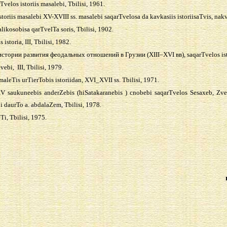
velos istoriis masalebi, Tbilisi, 1961.
storiis masalebi XV-XVIII ss. masalebi saqarTvelosa da kavkasiis istoriisaTvis, nakv
likosobisa qarTvelTa soris, Tbilisi, 1902.
 istoria, III, Tbilisi, 1982.
истории развития феодальных отношений в Грузии
(
ХІІІ
–
Х
V
І вв
),
saqarTvelos isto
vebi, III, Tbilisi, 1979.
aleTis urTierTobis istoriidan, XVI_XVII ss. Tbilisi, 1971.
 saukuneebis anderZebis (hiSatakaranebis ) cnobebi saqarTvelos Sesaxeb, Zve
 daurTo a. abdalaZem, Tbilisi, 1978.
i, Tbilisi, 1975.