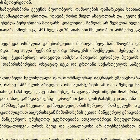
ის
მეთაურებთან
.
საზღვრისპირა
ქვეყნის
მფლობელს
,
ოსმალების
დამარცხება
საათა
შესამატებლად
უნდოდა
. “
დავიპყრობთ
მთელ
ანატოლიას
და
ყველა
მუნებდა
ბურგუნდიის
მთავარს
.
კოალიციის
ჩაშლას
არ
შეუშლია
ხელი
თათარი
ამოეხოცა
, 1491
წელს
კი
30
ათასიანი
მხედრობით
არზრუმზე
გა
ხედავდა
ოსმალთა
გამეზობლებით
მოახლოებულ
საშიშროებას
დ
ებდა
: “
თუ
ახლა
ჩვენთან
ერთად
არაფერს
იმოქმედებთ
,
შემდეგში
_
ასე
“
ჭკვიანურად
”
არიგებდა
სამცხის
მთავარი
ევროპელ
მტავარს
ი
დაპირისპირების
ოსტატად
იქცა
და
ერთიანი
საქართველოს
სამე
უკიდებელი
ხელისუფალი
იყო
,
ფორმალურად
ბაგრატის
უზენაესოვბ
ს
,
რასაც
1483
წლის
არადეთის
ომი
ადასტურებს
.
ამ
ომის
შემდეგ
ს
იანოდ
1484
წელს
უკვე
ხანშიშესულმა
ყვარყვარემ
იმდენი
მოახერხა
,
ვაჟი
,
ახალგაზრდა
ვახტანგი
,
დროებით
ქართლის
ტახტზეც
კი
აიყვანა
.
დ
აბრმავებდა
საკუთარი
დამოუკიდებლობის
სურვილი
,
რომ
ეკლესიის
აკათალიკოსო
საყდრისაგან
ჩამოშორებას
ეცადა
.
მაწყვერელ
ეპისკოპ
A
მაწყვერელს
უმცხეთოდ
ეკურთხებინა
ადგილობრივი
მღვდელმთა
წირვა
-
ლოცვის
დროს
მეფე
და
კათალიკოსი
არ
მოეხსენებინათ
.
.
აბაგები
იმასაც
ვერ
ეგუებოდნენ
,
რომ
საათაბაგოს
საზღვრებში
არსებ