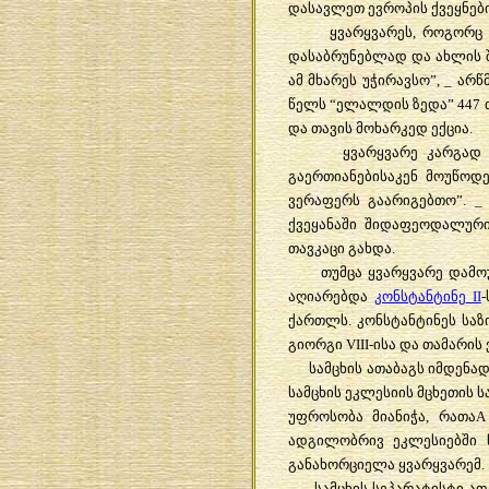
დასავლეთ
ევროპის
ქვეყნებ
ყვარყვარეს
,
როგორც
დასაბრუნებლად
და
ახლის
ამ
მხარეს
უჭირავსო
”, _
არწ
წელს
“
ელალდის
ზედა
” 447
და
თავის
მოხარკედ
ექცია
.
ყვარყვარე
კარგად
გაერთიანებისაკენ
მოუწოდ
ვერაფერს
გაარიგებთო
”. 
ქვეყანაში
შიდაფეოდალურ
თავკაცი
გახდა
.
თუმცა
ყვარყვარე
დამო
აღიარებდა
კონსტანტინე
II
-
ქართლს
.
კონსტანტინეს
საზ
გიორგი
VIII-
ისა
და
თამარის
სამცხის
ათაბაგს
იმდენა
სამცხის
ეკლესიის
მცხეთის
ს
უფროსობა
მიანიჭა
,
რათა
ადგილობრივ
ეკლესიებში
განახორციელა
ყვარყვარემ
სამცხის
სეპარატისტი
ათ