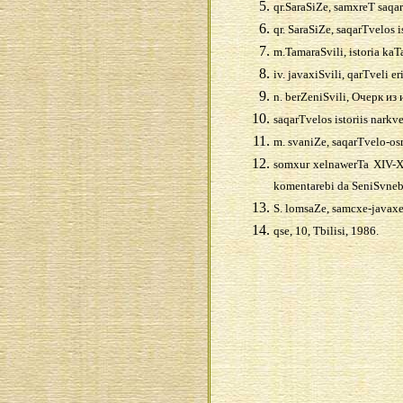
qr.SaraSiZe, samxreT saqarT
qr. SaraSiZe, saqarTvelos i
m.TamaraSvili, istoria kaTa
iv. javaxiSvili, qarTveli eris
n. berZeniSvili,
Очерк из 
saqarTvelos istoriis narkve
m. svaniZe, saqarTvelo-osm
somxur xelnawerTa XIV-XV
komentarebi da SeniSvnebi
S. lomsaZe, samcxe-javaxeT
qse, 10, Tbilisi, 1986.