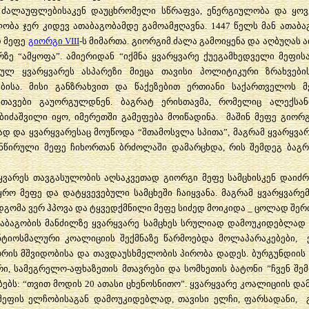
ძალაუფლებისაკენ
დაუცხრომელი
სწრაფვა
,
ენერგიულობა
და
ყოვ
ლობა
ჯერ
კიდევ
ათაბაგობამდე
გამოამჟღავნა
. 1447
წელს
მან
ათაბა
დ
მეფე
გიორგი
VIII
-
ს
მიმართა
.
გიორგიმ
ძალა
გამოიყენა
და
აღბუღას
ა
რზე
“
ამყოფა
”.
ამიერიდან
“
იქმნა
ყვარყვარე
ქუეგამხედველი
მეფის
ბულ
ყვარყვარეს
ასპარეზი
მიეცა
თავისი
პოლიტიკური
ზრახვები
ბისა
.
მისი
განზრახვით
და
წაქეზებით
ერთიანი
საქართველოს
მ
სთავები
გაუორგულდნენ
.
ბაგრატ
ერისთავმა
,
რომელიც
ალექსა
ბიძაშვილი
იყო
,
იმერეთში
გამეფება
მოიწადინა
.
მაშინ
მეფე
გიორ
ად
და
ყვარყვარესაც
მოუწოდა
“
შთამოსვლა
სპითა
”,
მაგრამ
ყვარყვა
ნწირული
მეფე
ჩიხორთან
ბრძოლაში
დამარცხდა
,
რის
შემდეგ
ბაგრ
ყვარეს
თავგასულობის
აღსაკვეთად
გიორგი
მეფე
სამცხისკენ
დაიძრ
ყრო
მეფე
და
დატყვევებული
სამცხეში
ჩაიყვანა
.
მაგრამ
ყვარყვარე
დგომა
ვერ
ჰპოვა
და
ტყვედქმნილი
მეფე
სიძედ
მოიკიდა
_
ცოლად
შერ
აბაგობის
მანძილზე
ყვარყვარე
სამცხეს
სრულიად
დამოუკიდებლად
ნტიოსმალური
კოალიციის
შექმნაზე
წარმოებდა
მოლაპარაკებები
,
ორის
მშვიდობისა
და
თავდაუსხმელობის
პირობა
დადეს
.
ბურგუნდიის
რი
,
სამეგრელო
-
აფხაზეთის
მთავრები
და
სომხეთის
ბატონი
”
ჩვენ
შე
ბებს
: “
თვით
მოდის
20
ათასი
ცხენოსნითო
”.
ყვარყვარე
კოალიციის
და
მეფის
ელჩობისაგან
დამოუკიდებლად
,
თავისი
ელჩი
,
ფარსადანი
,