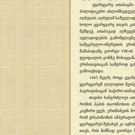
ყვარყვარე
ათაბაგმა
პოლიტიკური
ახლომხედვე
აღბუღას
.
აღბუღამ
საშველა
ხოლო
ყვარყვარე
თავის
კა
შემდეგ
ათაბაგად
აღზევე
ავლადიდების
გამომჟღავნე
სამეგრელო
-
იმერეთის
ერი
მაშასადამე
,
გიორგი
VIII-
ის
ფეოდალის
გონზე
მოსაყვან
ერისთავთაგან
სამტროდ
გა
გამოაცხადა
.
1465
წელს
,
როცა
ყვარ
ყვარყვარემ
ღალატით
შეიპ
ბაგრატისაგან
საჭირო
თანა
თავისი
ხანგრძლივი
ათ
რომის
პაპის
თაოსნობით
ა
კავშირი
ყვეს
,
ერთმანეთს
შ
რომ
ტრაპიზონის
იმპერატო
ყვარყვარეს
შესახებ
კი
აცნო
თავს
,
რის
ნიშნად
გიორგი