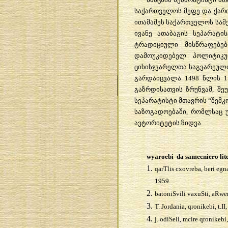
საქართველოს
მეფე
და
ქარ
ითამაშეს
საქართველოს
სამ
ივანე
ათაბაგის
სეპარატი
ტრადიციული
მისწრაფებებ
დამოუკიდებელ
პოლიტიკუ
ციხისჯვარელთა
საგვარეულ
გარდაიცვალა
1498
წლის
გაზრდისათვის
ზრუნვამ
,
შე
სეპარატისტი
მთავრის
“
შემკ
საზოგადოებაში
,
რომლსაც
ავტორიტეტის
ზიდვა
.
wyaroebi da samecniero lit
qarTlis cxovreba, beri egna
1959.
batoniSvili vaxuSti, aRwer
T. Jordania, qronikebi, t.II,
j. odiSeli, mcire qronikebi,