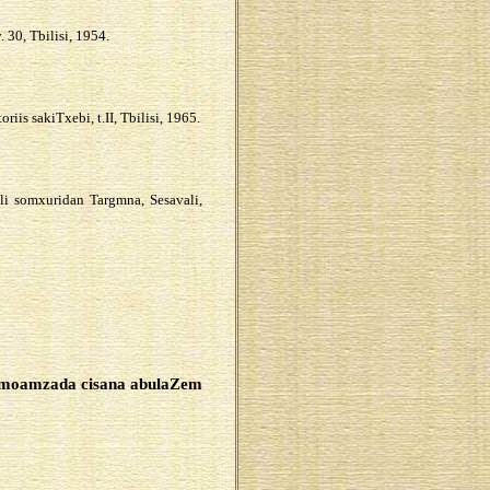
. 30, Tbilisi, 1954.
riis sakiTxebi, t.II, Tbilisi, 1965.
li somxuridan Targmna, Sesavali,
moamzada cisana abulaZem