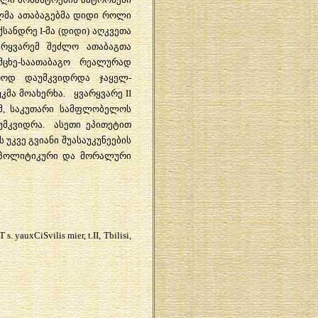
ლმა
ათაბაგებმა
დიდი
როლი
ქსანდრე
I-
მა
(
დიდი
)
აღკვეთა
არყვარემ
შეძლო
ათაბაგთა
მცხე
-
საათაბაგო
რეალურად
ოოდ
დაუმკვიდრდა
ჯაყელ
-
უკმა
მოახერხა
.
ყვარყვარე
II
მ
,
საკუთარი
სამფლობელოს
უმკვიდრა
.
ასეთი
ეპითეტით
ს
უკვე
გვიანი
შუასაუკუნეების
პოლიტიკური
და
მორალური
s. yauxCiSvilis mier, t.II, Tbilisi,