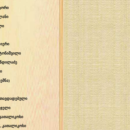
ტორი
ლანი
ლი
იერი
ატონიშვილი
უნდილაძე
ი
ემნა)
I თავდადებული
ეჯელი
 კათალიკოსი
I, კათალიკოსი