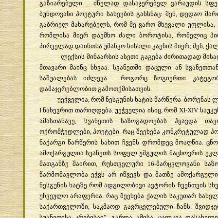
გაზიარებული _ ძნელად დასაჯერებელ ვარაუდის სფერო
ბუნდოვანი პოეტური სახეების გახსნაც: შენ, დედაო მა
გაბრიელ მახარებელს, რომ მე ვარო მხევალი უფლისა, 
რომლისა მიერ დაემხო ძალი ბოროტისა, რომელიც პი
პირველად დაინთხა უმანკო სისხლი კაენის მიერ; შენ, ქალ
ლექსის შინაარსის ასეთი გაგება ძირითადად მისაღებ
მთავარი მაინც სხვაა. სვანეთში დაცული ან სვანეთ
საშუალებას იძლევა როგორც ზოგიერთი კატეგორი
დამაჯერებლობით გამოთქმისათვის.
უეჭველია, რომ ნესგუნის ხატის წარწერა ბორენას ლექსი
I ნახევრით თარიღდება. უეჭველია ისიც, რომ XI-XIV საუ
ამასთანავე, სვანეთის საზოგადოებას ჰყავდა თავ
ოქრომჭედლები, პოეტები. რაც შეეხება კონკრეტულად პოე
ნაქარგი წარწერის სახით ჩვენს დრომდეც მოაღწია. ცნო
ამოქარგულია სვანეთს სოფელ უშგულის მაცხოვრის ეკლეს
მათგანზე შაირით, რუსთველური 16-მარცვლოვანი სა
წარმომავლობა ეჭვს არ იწვევს და მათზე ამოქარგული
ნესგუნის ხატზე რომ ადგილობივი ავტორის ჩვენთვის სხვ
უჩვეულო არაფერია. რაც შეეხება ქალის საკუთარ სახელ
საქართველოში, საკმაოდ გავრცელებული ჩანს. შვიდჯერ
სუანეთისა კრებისაი”. გარდა ამისა, ცალკეა დასახელე