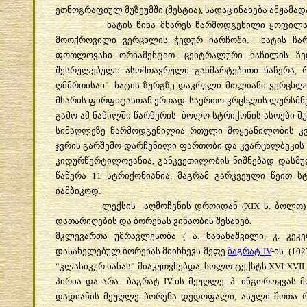
ეთნოგრაფიულ მუზეუმში (მესტია), სადაც ინახება ამჟამად
ხატის წინა მხარეს წარმოდგენილი ყოფილა ღმრ
მოოქროვილი ვერცხლის ჭედურ ჩარჩოში. ხატის ჩარ
ფოთლოვანი ორნამენტით. ცენტრალური ნაწილის ზედ
შესრულებული ასომთავრული განმარტებითი წაწერა, 
ღმმრთისა
ი
”. ხატის ზურგზე დაკრული მთლიანი ვერცხლ
მხარის ფირფიტასთან ერთად საერთო ვრცხლის ლურსმნე
გამო ამ ნაწილში წარწერის ბოლო სტრიქონის ასოები შ
სიმაღლეზე წარმოდგენილია რთული მოყვანილობის კვ
ჯვრის გარშემო დარჩენილი ფართობი და კვარცხლბეკის
კიდურწერტილოვანია, განკვეთილობის ნიშნებად დასმუ
წაწერა 11 სტრიქონიანია, მაგრამ გარკვეული წეით 
იამბიკოდ.
ლექსის აღმოჩენის დროიდან (XIX ს. ბოლო) დღემდ
დათარიღების და ბორენას ვინაობის შესახებ.
მკლევართა უმრავლესობა ( ა. ხახანაშვილი, კ. კეკელ
დასახელებულ ბორენას მიიჩნევს მეფე
ბაგრატ IV
-ის (10
“კლასიკურ ხანას” მიაკუთვნებდა, ხოლო ტექსტს XVI-XVII
პირია და არა ბაგრატ IV-ის მეუღლე. პ. ინგოროყვას მ
დადიანის მეუღლე ბორენა დედოფალი, ასული შოთა რუ