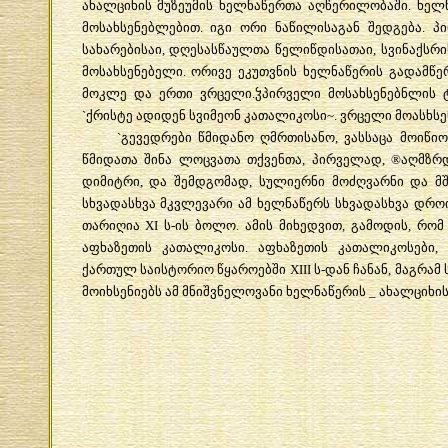
ახალციხის
მუზეუმის
ხელნაწერთა
აღწერილობაში
.
ხელ
მოსახსენებლებით
.
იგი
ორი
ნაწილისაგან
შედგება
.
პ
სახარებისაი
,
დღესასწაულთა
წელიწდისათაი
,
სვინაქსრი
მოსახსენებელი
.
ორივე
ეკუთვნის
ხელნაწერის
გადამწე
მოკლე
და
ერთი
ვრცელი
.
ჴპირველი
მოსახსენებნლის
`
ქრისტე
ადიდენ
სვიმეონ
კათალიკოსი
~.
ვრცელი
მოასხს
`
გევედრები
წმიდანო
ღმრთისანო
,
ვასსაცა
მოიწიო
წმიდათა
შინა
ლოცვათა
თქვენთა
,
პირველად
, ®
აღმზრ
დიმიტრი
,
და
შემდგომად
,
სულიერნი
მოძღვარნი
და
მ
სხვადასხვა
მკვლევარი
ამ
ხელნაწერს
სხვადასხვა
დრო
თარიღია
XI
ს
-
ის
ბოლო
.
ამის
მიხედვით
,
გამოდის
,
რომ
აფხაზეთის
კათალიკოსი
.
აფხაზეთის
კათალიკოსები
,
ქართულ
საისტორიო
წყაროებში
XIII
ს
-
დან
ჩანან
,
მაგრამ
მოიხსენიებს
ამ
მნიშვნელოვანი
ხელნაწერის
_
ახალციხი