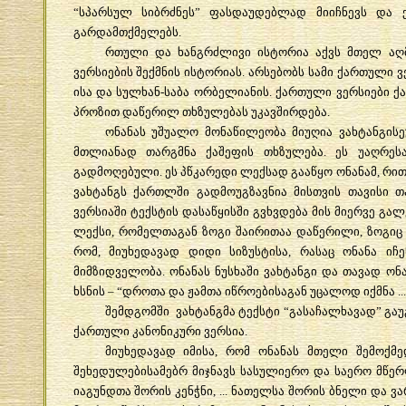
“
სპარსულ
სიბრძნეს
”
ფასდაუდებლად
მიიჩნევს
და
გარდამთქმელებს
.
რთული
და
ხანგრძლივი
ისტორია
აქვს
მთელ
აღ
ვერსიების
შექმნის
ისტორიას
.
არსებობს
სამი
ქართული
ვ
ისა
და
სულხან
-
საბა
ორბელიანის
.
ქართული
ვერსიები
ქ
პროზით
დაწერილ
თხზულებას
უკავშირდება
.
ონანას
უშუალო
მონაწილეობა
მიუღია
ვახტანგის
მთლიანად
თარგმნა
ქაშეფის
თხზულება
.
ეს
უაღრეს
გადმოღებული
.
ეს
პწკარედი
ლექსად
გააწყო
ონანამ
,
რით
ვახტანგს
ქართლში
გადმოუგზავნია
მისთვის
თავისი
თ
ვერსიაში
ტექსტის
დასაწყისში
გვხვდება
მის
მიერვე
გალ
ლექსი
,
რომელთაგან
ზოგი
შაირითაა
დაწერილი
,
ზოგიც
რომ
,
მიუხედავად
დიდი
სიზუსტისა
,
რასაც
ონანა
იჩე
მიმზიდველობა
.
ონანას
ნუსხაში
ვახტანგი
და
თავად
ონ
ხსნის
– “
დროთა
და
ჟამთა
იწროებისაგან
უცალოდ
იქმნა
..
შემდგომში
ვახტანგმა
ტექსტი
“
გასაჩალხავად
”
გაუ
ქართული
კანონიკური
ვერსია
.
მიუხედავად
იმისა
,
რომ
ონანას
მთელი
შემოქმე
შეხედულებისამებრ
მიჯნავს
სასულიერო
და
საერო
მწე
იაგუნდთა
შორის
კენჭნი
, ...
ნათელსა
შორის
ბნელი
და
ვა