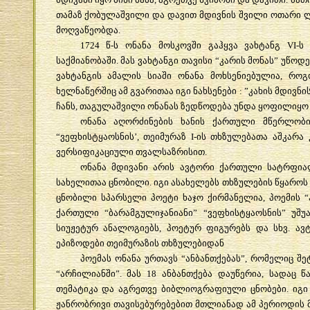
თამაზ
ქობულაშვილი
და
დავით
მდივნის
შვილი
ოთარი
ლ
მოღვაწეობდა
.
1724
წ
-
ს
ონანა
მოსკოვში
გაჰყვა
ვახტანგ
VI-
ს
საქმიანობაში
.
მას
ვახტანგი
თავისი
“
კარის
მონას
”
უწოდე
ვახტანგის
ამალის
სიაში
ონანა
მოხსენიებულია
,
როგ
ხელნაწერშიც
ამ
გვარითაა
იგი
ნახსენები
: ”
კახის
მდივნი
ჩანს
,
თაგულაშვილი
ონანას
ზედწოდება
უნდა
ყოფილიყო
ონანა
აღორძინების
ხანის
ქართული
მწერლობი
“
ვეფხისტყაოსნის
’,
თეიმურაზ
I-
ის
თხზულებათა
აშკარა
ვერსიფიკაციული
თვალსაზრისით
.
ონანა
მდივანი
არის
ავტორი
ქართული
სატრფი
სახელითაა
ცნობილი
.
იგი
ასახელებს
თხზულების
წყაროს
ცნობილი
სპარსელი
პოეტი
ხაჯო
ქირმანელია
,
პოემის
“
ქართული
“
ბარამგულიჯანიანი
” “
ვეფხისტყაოსნის
”
უშუ
სიუჟეტურ
ანალოგიებს
,
პოეტურ
ფიგურებს
და
სხვ
.
ავ
ეპიზოდები
თეიმურაზის
თხზულებიდან
პოემას
ონანა
ურთავს
“
ანბანთქებას
”,
რომელიც
შე
“
არჩილიანში
”.
მას
18
ანბანთქება
დაუწერია
,
სადაც
წ
თემატიკა
და
აგრეთვე
ბიბლიოგრაფიული
ცნობები
.
იგი
ჟანრობრივი
თავისებურებებით
მთლიანად
ამ
პერიოდის