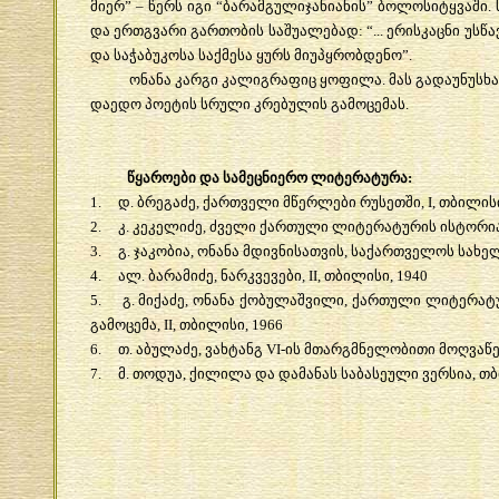
მიერ
” –
წერს
იგი
“
ბარამგულიჯანიანის
”
ბოლოსიტყვაში
.
და
ერთგვარი
გართობის
საშუალებად
: “...
ერისკაცნი
უსწ
და
საჭაბუკოსა
საქმესა
ყურს
მიუპყრობდენო
”.
ონანა
კარგი
კალიგრაფიც
ყოფილა
.
მას
გადაუნუსხა
დაედო
პოეტის
სრული
კრებულის
გამოცემას
.
წყაროები
და
სამეცნიერო
ლიტერატურა
:
1.
დ
.
ბრეგაძე
,
ქართველი
მწერლები
რუსეთში
, I,
თბილის
2.
კ
.
კეკელიძე
,
ძველი
ქართული
ლიტერატურის
ისტორი
3.
გ
.
ჯაკობია
,
ონანა
მდივნისათვის
,
საქართველოს
სახე
4.
ალ
.
ბარამიძე
,
ნარკვევები
, II,
თბილისი
, 1940
5.
გ
.
მიქაძე
,
ონანა
ქობულაშვილი
,
ქართული
ლიტერატ
გამოცემა
, II,
თბილისი
, 1966
6.
თ
.
აბულაძე
,
ვახტანგ
VI-
ის
მთარგმნელობითი
მოღვაწ
7.
მ
.
თოდუა
,
ქილილა
და
დამანას
საბასეული
ვერსია
,
თბ