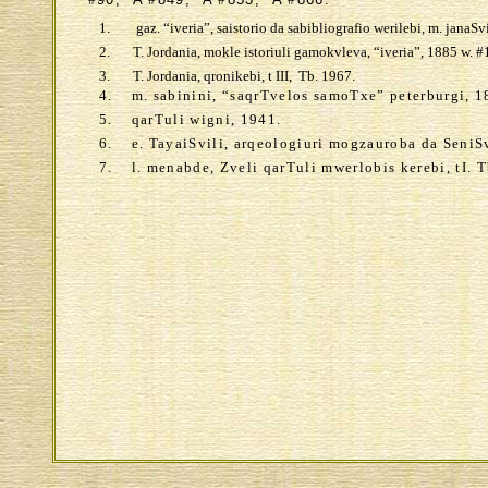
1.
gaz. “iveria”, saistorio da sabibliografio werilebi, m. janaS
2.
T. Jordania, mokle istoriuli gamokvleva, “iveria”, 1885 w. #
3.
T. Jordania, qronikebi, t III, Tb. 1967.
4.
m. sabinini, “saqrTvelos samoTxe” peterburgi, 1
5.
qarTuli wigni, 1941.
6.
e. TayaiSvili, arqeologiuri mogzauroba da SeniSv
7.
l. menabde, Zveli qarTuli mwerlobis kerebi, tI. 