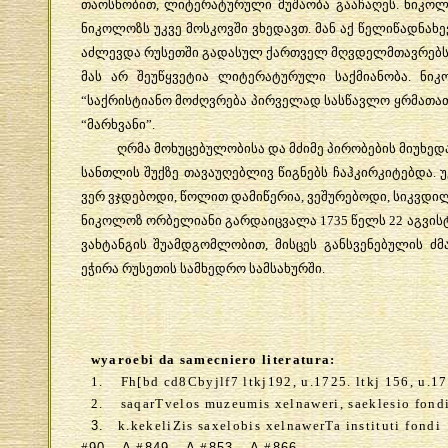
თაოსნობით, ლიტერატურული მუშაობა გააჩაღეს. ნიკოლო
ნიკოლოზს უკვე მოსკოვში ვხედავთ. მან აქ წელიწადნახ
აძლევდა რუსეთში გადასულ ქართველ მღვდელმთავრებს. 17
მას არ შეუწყვეტია ლიტერატურული საქმიანობა. ნი
“საქრისტიანო მოძღვრება პირველად სასწავლო ყრმათათვ
“მარხვანი”.
ღრმა მოხუცებულობისა და მძიმე პირობების მიუხედავ
სანთლის შუქზე თავაუღებლივ წიგნებს ჩაჰკირკიტებდა. უ
ვერ ვჯდებოდი, წოლით დამიწერია, ვეშურებოდი, სიკვდი
ნიკოლოზ ორბელიანი გარდაიცვალა 1735 წელს 22 აგვისტოს 
ვახტანგის შუამდგომლობით, მისცეს განსვენებულის ძ
ეჭირა რუსეთის სამხედრო სამსახურში.
wyaroebi da samecniero literatura:
1.
Fh[bd cd8Cbyjlf7
ltkj
192,
u
.1725.
ltkj
156,
u
.1
2.
saqarTvelos muzeumis xelnaweri, saeklesio fond
3.
k.kekeliZis saxelobis xelnawerTa instituti fondi
#
90, A
#
849, A
#
853, A
#
866.