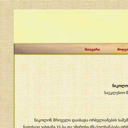
ნიკოლოზ
საეკლესიო მოღ
ნიკოლოზ მროველი დაიბადა ორბელიანების სამემკვიდ
ნათესავი ვახტანგ VI–სა და უმცროსი ძმა სულხან-საბა ორ