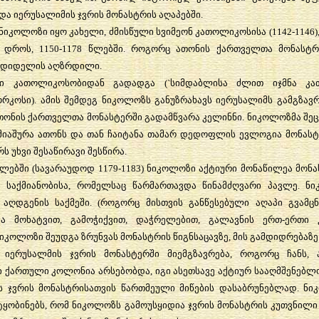
და
იერუსალიმის
ჯვრის
მონასტრის
აღაპებში
.
ნიკოლოზი
იყო
კახელი
,
ძმისწული
სვიმეონ
კათოლიკოსისა
(1142-1146)
დროს
, 1150-1178
წლებში
.
როგორც
ათონის
ქართველთა
მონასტრ
ნდიდელის
აღზრდილი
.
ი
კათოლიკოსობიდან
გადადგა
(`
სიმდაბლისა
ძლით
იჯმნა
კა
ორკოსი
).
ამის
შემდეგ
ნიკოლოზს
განუზრახავს
იერუსალიმს
გამგზავ
თონის
ქართველთა
მონასტერში
გადამწვარა
კელინნი
.
ნიკოლოზმა
შე
მიაშურა
ათონს
და
თან
ჩაიტანა
თამარ
დედოფლის
ევლოგია
მონასტ
რს
უხვი
შესაწირავი
შესწირა
.
წლებში
(
სავარაუდოდ
1179-1183)
ნიკოლოზი
აქტიური
მონაწილეა
მონა
ი
საქმიანობისა
,
რომელსაც
წარმართავდა
წინამძღვარი
პავლე
.
ნი
აღდგენის
საქმეში
. (
როგორც
მისთვის
განწესებული
აღაპი
გვამც
ა
მოხატვით
,
გამოჭიქვით
,
დაჭრელებით
,
გალავნის
ერთ
-
ერთი
ნიკოლოზი
შეუდგა
ზრუნვას
მონასტრის
წიგნსაცავზე
,
მის
გამდიდრებაზე
იერუსალმის
ჯვრის
მონასტერში
მიემგზავრება
,
როგორც
ჩანს
,
ი
ქართული
კოლონია
არსებობდა
,
იგი
ასეთსავე
აქტიურ
სააღმშენებლ
ს
ჯვრის
მონასტრისათვის
წართმეული
მიწების
დასაბრუნებლად
.
ნი
ტყობინებს
,
რომ
ნიკოლოზს
გამოუსყიდია
ჯვრის
მონასტრის
კუთვნილი