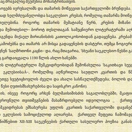
ვაც
მრავალიც
შეუძენია
მონასტრისათვის
.
ტოვებს
იერუსალიმს
და
თამარის
მოწვევით
საქართველოში
ბრუნდება
თად
ხელმძღვანელობდა
საეკლესიო
კრებას
,
რომელიც
თამარმა
მოიწვ
იელებინა
.
როგორც
თამარის
მემატიანე
წერს
,
კრების
მიზანი
და
შემოთესილ
~
ბოროტ
თესლთაგან
.
სამეცნიერო
ლიტერატურაში
აღ
დგენდა
მიქაელ
მირიანისძის
კათოლიკოსობიდან
გადაყენება
.
კრებამ
გამოძებნა
და
თამარს
არ
მისცა
გადაყენების
დასტური
,
თუმცა
ზოგიერ
ვნენ
`
საღმრთონი
კაცნი
~
და
,
რაც
მთავარია
, `
სხუანი
საეკლესიო
წესნი
გ
ე
გარდაიცვალა
1190
წლის
ახლო
ხანებში
.
ის
ლიტერატურული
მემკვიდრეობიდან
შემონახულია
`
საკითხავი
სუე
ე
ეკლესიისა
Á~,
რომელშიც
აღწერილია
საუფლო
კვართის
და
წ
ეთვე
სვეტიცხოვლის
ძველი
და
ახალი
სასწაულთქმედება
;
ბოლოს
დ
.
წესი
ღვთისმსახურებისა
და
საცისკრო
კანონი
).
ის
,
ისევე
როგორც
არსენ
ბულმაისიმისძის
საგალობლებში
,
მკაფ
ეროვნული
თვითშეგნების
მასაზრდოებელი
იდეოლოგია
_
ქართ
მკვიდრებას
ემსახურება
უფლის
კვართის
საქართველოში
დავანე
ი
ეკლესიის
სამოციქულოდ
აღიარება
,
ქართველ
მეფეთა
ჩამომავ
ნიშნებით
XII-XIII
საუკუნეების
ქართული
სასულიერო
პოეზია
განას