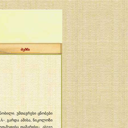
ნობილი
.
უმთავრესი
ცნობები
ა
Á~.
გარდა
ამისა
,
ნიკოლოზი
ეთ
-
მეფისა
თამარისი
~,
ასევე