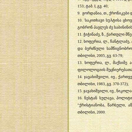
153;
ტაბ
. I,
გვ
. 40;
9.
ჟორდანია
,
თ
.,
ქრონიკები
10. `
საკითხავი
სუ
À
ტისა
ცხო
გობრონ
პავლეს
ძე
საბინინი
11.
ჭიჭინაძე
,
ზ
.,
ქართული
მწ
12.
ხოფერია
,
ლ
.,
ჩანტლაძე
,
და
ბერძნული
სამწიგნობრ
თბილისი
, 2005,
გვ
. 63-79;
13.
ხოფერია
,
ლ
.,
მაქსიმე
ა
ფილოლოგიის
მეცნიერებათ
14.
ჯავახიშვილი
,
ივ
.,
ქართვ
თბილისი
, 1983,
გვ
. 370-372);
15.
ჯავახიშვილი
,
ივ
.,
ნიკოლა
16.
ნესტან
სულავა
,
პოლიტი
“
ქრისტიანობა
,
წარსული
,
ა
თბილისი
, 2000.