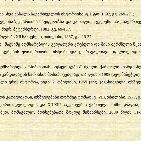
და
სხვა
მასალა
საქართველოს
ისტორიისა
,
ტ
. I,
ტფ
. 1892,
გვ
. 269-271;
ველისა
Á
,
კვართისა
საუფლო
Á
სა
და
კათოლიკე
ეკლესიისა
~,
საქართ
ს
მიერ
,
პეტერბურღი
, 1882,
გვ
. 69-117;
ერლობა
XII
საუკუნეში
,
თბილისი
, 1887,
გვ
. 26-27;
ა
.,
მაქსიმე
აღმსარებლის
გელათური
კრებული
და
მისი
ბერძნული
წყა
ო
კერების
ურთიერთობის
ისტორიიდან
),
მრავალთავი
,
ფილოლოგიუ
ღმსარებლის
“
პიროსთან
სიტყვისგების
”
ძველი
ქართული
თარგმანე
ა
კანდიდატის
ხარისხის
მოსაპოვებლად
,
თბილისი
, 1998 (
ხელნაბეჭდი
)
ელი
ერის
ისტორია
,
წიგნ
. 2.
თბილისი
, 1965 (=
ივ
.
ჯავახიშვილი
,
თხზულ
ოზ
კათალიკოსი
,
თხზულებანი
თორმეტ
ტომად
,
ტ
. VIII,
თბილისი
, 1977,
გ
კური
იდეოლოგია
და
XII-XIII
საუკუნეების
ქართული
ჰიმნოგრაფია
წმყო
,
მომავალი
”,
მოხსენებათა
მოკლე
შინაარსები
, 2000
წლის
11-