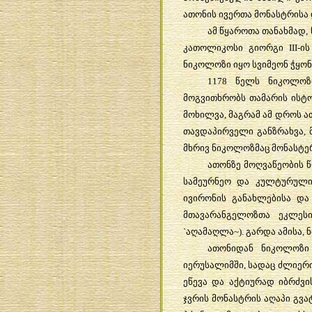
ათონის
ივერთა
მონასტრისა
ამ
წყაროთა
თანახმად
,
კათოლიკოსი
გიორგი
III-
ის
ნიკოლოზი
იყო
სვიმეონ
ჭყო
1178
წელს
ნიკოლოზ
მოგვითხრობს
თამარის
ისტ
მოხილვა
,
მაგრამ
ამ
დროს
ა
თავდაპირველი
განზრახვა
,
მხრივ
ნიკოლოზმაც
მონასტე
ათონზე
მოღვაწეობის
სამეურნეო
და
კულტურულ
ივირონის
განახლებისა
და
მთავარანგელოზთა
ეკლესი
`
აღამაღლა
~).
გარდა
ამისა
,
ათონიდან
ნიკოლოზი
იერუსალიმში
,
სადაც
ძლიერ
ეწევა
და
აქტიურად
იბრძვი
ჯვრის
მონასტრის
აღაპი
გვა