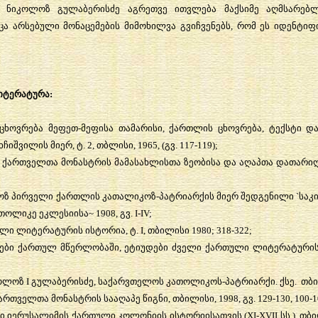
,
ნიკოლოზ
გულაბერისძე
აგრეთვე
ითვლება
მაქსიმე
აღმსარებ
ცა
არსებული
მონაცემების
მიმოხილვა
გვიჩვენებს
,
რომ
ეს
იდენტიფ
ტერატურა
:
ცხოვრება
მეფეთ
-
მეფისა
თამარისი
,
ქართლის
ცხოვრება
,
ტექსტი
დ
ხჩიშვილის
მიერ
,
ტ
. 2,
თბლისი
, 1965, (
გვ
. 117-119);
ქართველთა
მონასტრის
მამასახლისთა
ზეობისა
და
აღაპთა
დათარიღ
ოზ
პირველი
ქართლის
კათალიკოზ
-
პატრიარქის
მიერ
შედგენილი
`
საკ
თოლიკე
ეკლესიისა
~ 1908,
გვ
. I-IV;
ული
ლიტერატურის
ისტორია
,
ტ
. I,
თბილისი
1980; 318-322;
ები
ქართულ
მწერლობაში
,
ეტიუდები
ძველი
ქართული
ლიტერატური
ოლოზ
I
გულაბერისძე
,
საქარვთელოს
კათოლიკოს
-
პატრიარქი
.
ქსე
.
თბ
ართველთა
მონასტრის
სააღაპე
წიგნი
,
თბილისი
, 1998,
გვ
. 129-130, 100-1
ი
იერუსალიმის
ქართული
კოლონიის
ისტორიისათვის
(XI-XVII
სს
.),
თბი