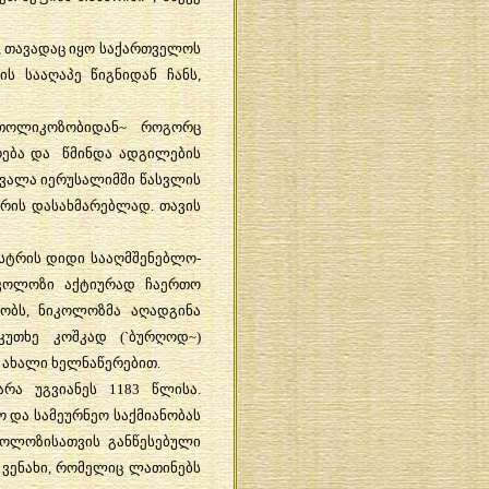
,
თავადაც
იყო
საქართველოს
ის
სააღაპე
წიგნიდან
ჩანს
,
თოლიკოზობიდან
~
როგორც
რება
და
წმინდა
ადგილების
ცვალა
იერუსალიმში
წასვლის
რის
დასახმარებლად
.
თავის
სტრის
დიდი
სააღმშენებლო
-
კოლოზი
აქტიურად
ჩაერთო
ნობს
,
ნიკოლოზმა
აღადგინა
კუთხე
კოშკად
(`
ბურღოდ
~)
ახალი
ხელნაწერებით
.
არა
უგვიანეს
1183
წლისა
.
ო
და
სამეურნეო
საქმიანობას
კოლოზისათვის
განწესებული
ვენახი
,
რომელიც
ლათინებს