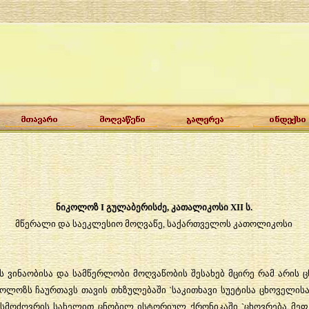
ნიკოლოზ
I
გულაბერისძე
,
კათალიკოსი
XII
ს
.
მწერალი
და
საეკლესიო
მოღვაწე
,
საქართველოს
კათოლიკოსი
ს
ვინაობისა
და
სამწერლობი
მოღვაწობის
შესახებ
მცირე
რამ
არის
ც
კოლოზს
ჩაურთავს
თავის
თხზულებაში
`
საკითხავი
სუეტისა
ცხოველის
სმოძღვრის
სახელით
ცნობილ
ისტორიულ
ქრონიკაში
`
ცხოვრება
მეფ