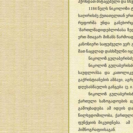
ჰქონდათ
მიტაცებული
და
სხ
1184
წელს
ნიკოლოზი
საღირისძე
ქუთათელთან
ერ
რეფორმა
უნდა
განეხორც
`
მართლმადიდებლობასა
ზე
ერთ
მთავარ
მიზანს
წარმოა
კანონიერი
საფუძველი
ვერ
მათ
ნაცვლად
დასხმულნი
იყ
ნიკოლოზ
გულაბერისძ
ნიკოლოზ
გულაბერისძ
საუფლო
Á
სა
და
კათოლიკ
გაქრისტიანების
ამბავი
,
აგრ
დღესასწაულის
განგება
(
ე
.
ი
ნიკოლოზ
გულაბერისძ
ქართული
საზოგადოების
ჲ
გამოცხადება
.
ამ
იდეის
და
წილხვდომილობა
,
ქართულ
ფუნქციის
მიკუთვნება
.
ამ
ჰიმნოგრაფიისაგან
.