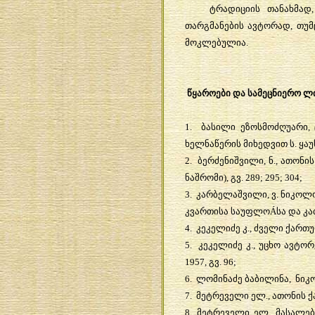
ტრადიციის
თანახმად
თარგმანების
ავტორად
,
თუმ
მოკლებულია
.
წყაროები
და
სამეცნიერო
ლი
1.
ბასილი
ეზოსმოძღუარი
,
ხელნაწერის
მიხედვით
ს
.
ყაუ
2.
ბერძენიშვილი
,
ნ
.,
ათონის
ნაშრომი
),
გვ
. 289; 295; 304;
3.
კარბელაშვილი
,
ვ
.
ნიკოლ
კვართისა
საუფლო
Á
სა
და
კა
4.
კეკელიძე
კ
.,
ძველი
ქართ
5.
კეკელიძე
კ
.,
უცხო
ავტორ
1957,
გვ
. 96;
6.
ლომინაძე
ბაბილინა
,
ნიკ
7.
მეტრეველი
ელ
.,
ათონის
ქ
8.
მეტრეველი
,
ელ
.,
მასალებ