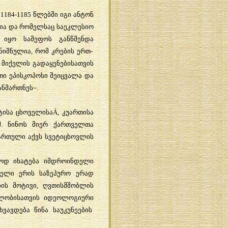
. 1184-1185
წლებში
იგი
ანტონ
ია
და
რომელსაც
საეკლესიო
იყო
სამეფოს
განწმენდა
ნიშნულია
,
რომ
კრების
ერთ
-
მიქელის
გადაყენებისათვის
თი
ეპისკოპოსი
შეიცვალა
და
ანმართნეს
~.
ტისა
ცხოველისა
Á,
კუართისა
მ
.
ნინოს
მიერ
ქართველთა
ართული
აქვს
სვეტიცხოვლის
იოდ
იხატება
იმდროინდელი
ველი
ერის
საზეპურო
ერად
ბის
მოტივი
,
ღვთისმშობლის
ლობისათვის
იდეოლოგიური
ხვავდება
წინა
საუკუნეების