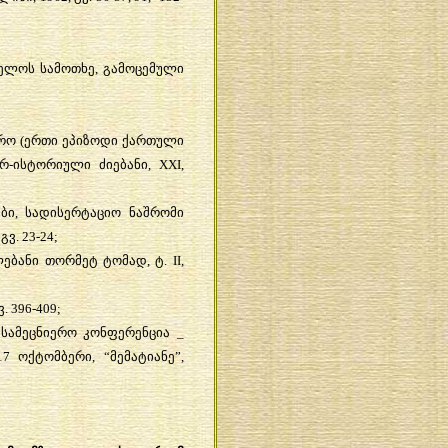
ველოს
სამოთხე
,
გამოცემული
რო
(
ერთი
ეპიზოდი
ქართული
რ
-
ისტორიული
ძიებანი
, XXI,
ბი
,
სადისერტაციო
ნაშრომი
,
გვ
. 23-24;
ებანი
თორმეტ
ტომად
,
ტ
. II,
ვ
. 396-409;
,
სამეცნიერო
კონფერენცია
_
17
ოქტომბერი
, “
მემატიანე
”,