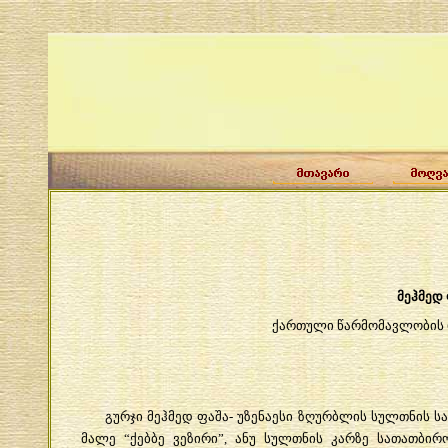
მეჰმედ
ქართული
წარმომავლობის
გურჯი
მეჰმედ
ფაშა
-
უზენაესი
ზღურბლის
სულთნის
ს
მალე
“
ქებბე
ვეზირი
”,
ანუ
სულთნის
კარზე
სათათბირ