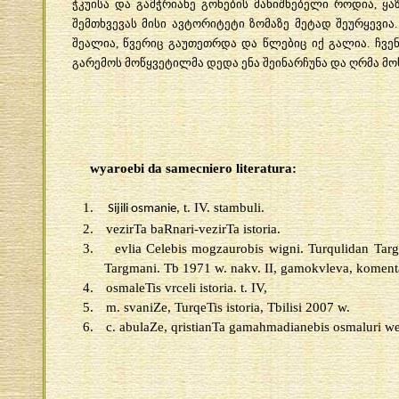
ჭკუისა
და
გამჭრიახე
გონების
მანიშნებელი
როდია
,
ყა
შემთხვევას
მისი
ავტორიტეტი
ზომაზე
მეტად
შეურყევია
შეალია
,
წვერიც
გაუთეთრდა
და
წლებიც
იქ
გალია
.
ჩვე
გარემოს
მოწყვეტილმა
დედა
ენა
შეინარჩუნა
და
ღრმა
მო
wyaroebi da samecniero literatura:
1.
t. IV. stambuli.
Sijili osmanie,
2.
vezirTa baRnari-vezirTa istoria.
3.
evlia Celebis mogzaurobis wigni. Turqulidan Tar
Targmani. Tb 1971 w. nakv. II, gamokvleva, komenta
4.
osmaleTis vrceli istoria. t. IV,
5.
m. svaniZe, TurqeTis istoria, Tbilisi 2007 w.
6.
c. abulaZe, qristianTa gamahmadianebis osmaluri w