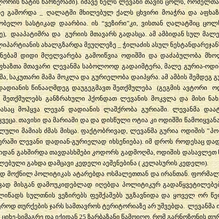
ლორის
ხატის
წარწერაში
).
იმავე
წელს
ლევანი
თავის
ცოლს
,
რომელთა
ზე
გაშორდა
_
ღალატში
მხილებულ
ქალს
ცხვირი
მოაჭრა
და
აფხაზ
ობელო
სასტიკად
დაარბია
.
ის
“
ვეზირი
”
კი
,
ვისთან
ღალატშიც
ცოლ
ე
),
დააპატიმრა
და
გურიის
მთავარს
გადასცა
.
ამ
ამბიდან
სულ
მალ
იპარტიანის
ახალგზარდა
მეუღლეზე
_
ჭილაძის
ასულ
ნესტანდარეჯან
ნებამ
დიდი
მღელვარება
გამოიწვია
ოდიშში
და
დაძაბულობა
მხ
ფხაზთა
მთავარი
ლევანმა
საბოლოოდ
გადაიმტერა
,
მალე
გურია
-
ოდი
მა
,
საკუთარი
მამა
მოკლა
და
გურიელობა
დაიპყრა
.
ამ
ამბის
შემდეგ
გ
დადიანის
წინააღმდეგ
დაუგეგმავთ
შეთქმულება
(
გეგმის
ავტორი
ო
.
შეთქმულებს
განზრახული
ჰქონდათ
ლევანის
მოკვლა
და
მისი
ნა
ასაც
მოჰყვა
ლევან
დადიანის
ლაშქრობა
გურიაში
.
ლევანმა
დაატ
კვეცა
.
თავისი
და
მარიამი
და
და
დისწული
ოტია
კი
ოდიშში
წამოიყვან
კლული
მამიას
ძმას
მისცა
.
ფაქტობრივად
,
ლევანმა
გურია
ოდიშის
”
პო
ერაში
ლევანი
დადიან
-
გურიელად
იხსენიება
).
იმ
დროს
როდესაც
დად
იდან
გახშირდა
თავდასხმები
კოდორს
გადმოღმა
,
ოდიშის
დასავლეთ
ულებული
გახდა
დამცავი
კედელი
აეშენებინა
(
კელასურის
კედელი
).
ოდ
მოქნილ
პოლიტიკას
ატარებდა
ოსმალეთთან
და
ირანთან
.
ფორმალ
ვად
მისგან
დამოუკიდებლად
იღებდა
პოლიტიკურ
გადაწყვეტილებე
ლიწადს
სულთნის
ვეზირებს
ფეშქაშებს
უგზავნიდა
და
ყოველ
ორ
წე
იეროდ
თურქების
ჯარს
სამთავროს
ტერიტორიაზე
არ
უშვებდა
.
ლევანმა
ს
ციხე
-
სიმაგრე
და
იქიდან
25
ზარბაზანი
წამოიღო
,
რომ
გარნოზონის
თუ