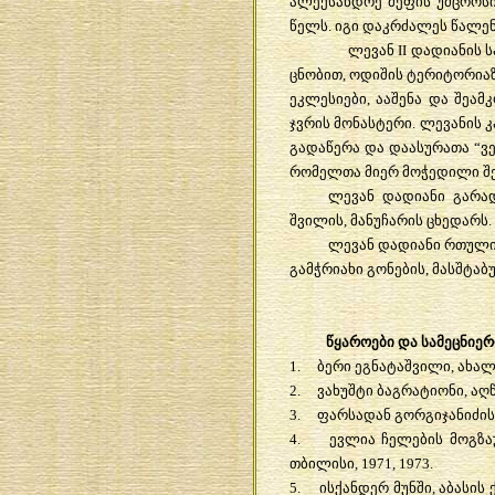
ალექსანდრე
მეფის
უმცროს
წელს
.
იგი
დაკრძალეს
წალენ
ლევან
II
დადიანის
ს
ცნობით
,
ოდიშის
ტერიტორია
ეკლესიები
,
ააშენა
და
შეამ
ჯვრის
მონასტერი
.
ლევანის
კ
გადაწერა
და
დაასურათა
“
ვ
რომელთა
მიერ
მოჭედილი
შ
ლევან
დადიანი
გარა
შვილის
,
მანუჩარის
ცხედარს
.
ლევან
დადიანი
რთულ
გამჭრიახი
გონების
,
მასშტაბ
წყაროები
და
სამეცნიე
1.
ბერი
ეგნატაშვილი
,
ახალ
2.
ვახუშტი
ბაგრატიონი
,
აღ
3.
ფარსადან
გორგიჯანიძის
4.
ევლია
ჩელების
მოგზა
თბილისი
, 1971, 1973.
5.
ისქანდერ
მუნში
,
აბასის