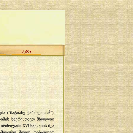
ება
(“
მატიანე
ქართლისა
Á”).
იშის
საერისთავო
მხოლოდ
ბრძოლაში
XVI
საუკუნის
შუა
ამთავრო
მთელ
დასავლეთ