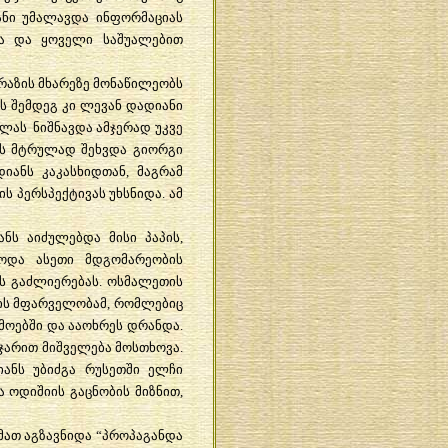
ანი
უმალავდა
ინფორმაციას
ა
და
ყოველი
საშუალებით
რაზის
მხარეზე
მონაწილეობს
ს
შემდეგ
კი
ლევან
დადიანი
ვლას
ნიშნავდა
ამჯერად
უკვე
ს
მტრულად
შეხვდა
გიორგი
დიანს
კაკასხიდთან
,
მაგრამ
ის
პერსპექტივას
უხსნიდა
.
ამ
ანს
აიძულებდა
მისი
პაპის
,
ოდა
ასეთი
მდგომარეობის
ს
გაძლიერებას
.
ოსმალეთის
ის
მფარველობამ
,
რომლებიც
მოებში
და
ააოხრეს
დრანდა
.
ჯარით
მიშველება
მოსთხოვა
.
იანს
უბიძგა
რუსეთში
ელჩი
ა
ოდიშიის
გაცნობის
მიზნით
,
მათ
აგზავნიდა
“
პროპაგანდა