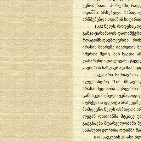
უცნობებიათ
პორტაში
,
რად
ოდიშში
არსებული
საბადო
არწმუნებდა
ოდიშის
სიღარიბ
1632
წელს
,
როდესაც
თ
განჯა
-
ყარაბაღის
დალაშქვრა
როსტომს
დაუმოყვრდა
_
როს
ირანის
მხარეზე
იმერეთის
მ
იმერთა
მეფე
.
მან
სცადა
ა
დამარცხდა
და
ლევანს
ტყვე
კავშირის
საზღაურად
შაჰ
სეფ
საკუთარი
სამთავროს
ალექსანდრე
II-
ის
მსგავსა
არასაიმედოობა
.
ვერცერთი
განსაკუთრებული
უკმაყოფი
თურქეთის
ფლოტს
არბევდნე
მომდევნო
წელს
ოსმალთა
ა
ლევან
დადიანმა
მტკიცე
უ
გაეგზავნა
მფარველობაში
შ
საპასუხო
ელჩობა
ოდიშში
მა
XVII
საუკუნის
20-
ანი
წლ