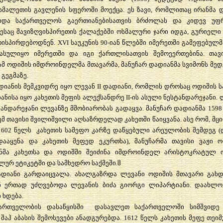
სმალეთის
გავლენის
სფეროში
მოექცა
.
ეს
ზავი
,
რომლითაც
ირანმა
იდა
საქართველოს
გაერთიანებისათვის
ბრძოლას
და
კიდევ
უფ
ესაც
შავიზღვისპირეთის
ქალაქებში
ოსმალური
ჯარი
იდგა
,
გურიელი
რისპირდებოდნენ
. XVI
საუკუნის
90-
იან
წლებში
იმერეთში
გამეფებულმ
ასულიყო
იმერეთში
და
იგი
ქართლისათვის
შემოეერთებინა
.
თავ
ამ
ოდიშის
იმდროინდელმა
მთავარმა
,
მანუჩარ
დადიანმა
სვიმონს
მედ
გეგმაზე
.
დიანის
მემკვიდრე
იყო
ლევან
II
დადიანი
,
რომლის
დროსაც
ოდიშის
ს
ანისა
იყო
კახეთის
მეფის
ალექსანდრე
II-
ის
ასული
ნესტანდარეჯანი
.
ტანდარეჯანი
ლევანზე
მშობიარობას
გადაყვა
.
მანუჩარ
დადიანმა
159
ემ
თავისი
შვილიშვილი
აღსაზრდელად
კახეთში
წაიყვანა
.
ასე
რომ
,
მც
 1602
წელს
კახეთის
სამეფო
კარზე
დაწყებული
არეულობის
შემდეგ
(
დააყენა
და
კახეთის
მეფედ
ეკურთხა
),
მანუჩარმა
თავისი
ვაჟი
ო
ნმა
კახეთსა
და
ოდიშში
შეიძინა
იმდროინდელ
არისტოკრატულ
ლურ
ეტიკეტში
და
სამხედრო
საქმეში
.
ჱ
ადიანი
გარდაიცვალა
.
ახალგაზრდა
ლევანი
ოდიშის
მთავარი
გახდ
ნ
ერთად
უძღვებოდა
ლევანის
ბიძა
გიორგი
ლიპარტიანი
.
დაახლო
ი
ხდება
.
მართველობის
დასაწყისში
დასავლეთ
საქართველოში
სიმშვიდე
შაჰ
აბასის
შემოსევები
ანადგურებდა
. 1612
წელს
კახეთის
მეფე
თეიმ