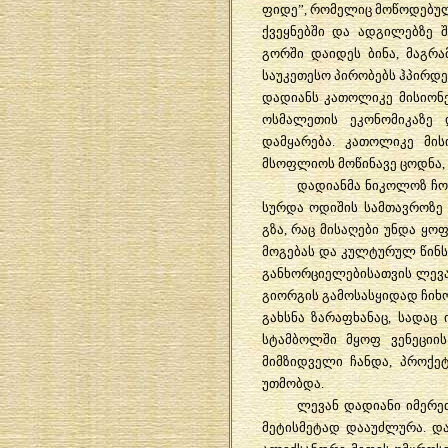
ფიდე
”,
რომელიც
მოწოდებუ
ქვეყნებში
და
ადგილებზე
გორში
დაიდეს
ბინა
,
მაგრა
საუკეთესო
პირობებს
ჰპირდ
დადიანს
კათოლიკე
მისიონ
ოსმალეთის
ეკონომიკაზე
დამყარება
.
კათოლიკე
მის
მსოფლიოს
მოწინავე
ცოდნა
,
დადიანმა
ნიკოლოზ
ჩ
სურდა
ოდიშის
სამთავროზე
გზა
,
რაც
მისაღები
უნდა
ყოფ
მოგებას
და
კულტურულ
წინ
განხორციელებისათვის
ლევ
გიორგის
გამოსასყიდად
ჩიხ
გახსნა
ზარაფხანაც
,
სადაც
სტამბოლში
მყოფ
ვენეციის
მიმზიდველი
ჩანდა
,
პროქე
უთმობდა
.
ლევან
დადიანი
იმერე
მეტისმეტად
დააუძლურა
.
დ