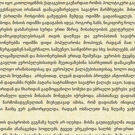
ლი
იყო
კათოლიციზმის
ქადაგებით
გაეზარდათ
რომის
პოლიტიკური
გა
შეესწავლათ
ირანთან
დამაკავშირებელი
სავაჭრო
მარშრუტები
.
მის
მ
ქართლში
როსტომის
გამეფების
შემდეგ
ოდიშში
გადაინაცვლეს
,
ებოდა
.
მისიის
ოდიშში
გადატანის
იდეა
,
როგორც
ჩანს
,
ნიკიფორე
ჩოლა
ერების
დახმარებით
სურდა
ერთი
მხრივ
,
მოსახლეობის
კულტურული
დამოკიდებულებისაგან
თავის
დაღწევა
და
ევროპასთან
სავაჭრ
იონერებმა
ოდიშში
დიდი
პოპულარობა
მოიპოვეს
,
რადგან
მათ
ნერგავდნენ
სამკურნალო
,
სამეუნეო
,
საინჟინრო
და
სხვ
.
სიახლეებს
,
ას
ოლაყაშვილთან
და
მისიონერებთან
ერთად
შეიმუშავა
ევროპის
ქვეყნ
გავლით
ევროპელებისათვის
შეეთავაზებინა
სპარსეთთან
დამაკავშ
ილიყო
ირანისათვისაც
და
ევროპული
ქალაქებისათვისაც
,
ხოლო
თა
სვლას
მოუტანდა
.
არსებითად
,
ლევან
დადიანის
პროექტი
ანტიოსმალ
ან
დადიანმა
რუხში
პატარა
სატრანზიტო
სავაჭრო
ქალაქი
ააგო
,
სადა
ორიდან
და
ჩხარიდან
გადმოყვანილი
სომეხი
და
ებრაელი
ვაჭრები
.
ვა
ირანული
ფულის
მინაბაძი
მონეტები
იჭრებოდა
.
ამასთანავე
დადია
წარმომადგენელთან
.
მიუხედავად
იმისა
,
რომ
დადიანის
ინიცია
ტი
მაინც
ვერ
განხორციელდა
,
რადგან
ოსმალეთი
შავ
ზღვაზე
ვაჭ
თის
დაპყრობის
გეგმაზე
ხელს
არ
იღებდა
.
მისმა
გაუთავებელმა
თავ
ადიანი
აჩანაგებდა
სოფლებს
,
ტყვედ
ერეკებოდა
ხალხს
.
ერთ
-
ერთი