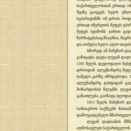
საქართველოსთან
ერთად
ო
შუაზე
გაიყვეს
,
ხელს
უშლ
სეპარატიზმს
.
იმ
დროს
,
როდ
ერთად
იმერეთის
მეფეს
უპი
მეფეს
სვიმონს
ჯარით
გად
წარმატებასაც
მიაღწია
,
მაგრ
და
აიძულა
ხელი
აეღო
თავის
სწორედ
ამ
მანუჩარ
და
განიცადა
.
დედა
ლევან
დადი
1591
წელს
.
დედოფალი
ნეს
დროიდან
ალექსანდრე
მეფ
სამეფო
კარზე
იზრდებოდა
.
ალექსანდრე
ტახტიდან
გა
მოზარდობის
წლებში
ლევა
განათლება
,
გაიწაფა
ფეოდა
1611
წელს
მანუჩარ
დ
სამთავროს
საქმეებს
მასთა
დამოუკიდებელი
მმართველ
ლევან
დადიანის
მმ
აღმოსავლეთ
საქართველოს