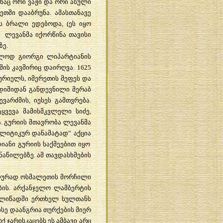
ნაც
ორი
ვაჟი
და
ორი
ასული
ეთში
დააბრუნა
.
ამასთანავე
ს
ბრალი
ედებოდა
, (
ეს
იყო
ე
ლევანმა
იქორწინა
თავისი
ზე
.
ოლოდ
გიორგი
ლიპარტიანის
შის
კავშირიც
დაირღვა
. 1625
ურიელს
,
იმერეთის
მეფეს
და
დიშიდან
განდევნილი
მერაბ
ხევარძმის
,
იესეს
გამთვრება
.
ყვევა
მამისმკვლელი
სიძე
,
ა
.
გურიის
მთავრობა
ლევანმა
ლიტიკურ
დანამატად
”
აქცია
იანი
გურიის
საქმეებით
იყო
ნაწილებზე
.
ამ
თავდასხმების
ურად
ოსმალეთის
მორჩილი
ბის
.
არქანჯელო
ლამბერტის
ლიწადში
ერთხელ
სულთანს
ისე
დაანგრია
თურქების
მიერ
რქ
ჯარისკაცებს
ეს
ამბავი
არც