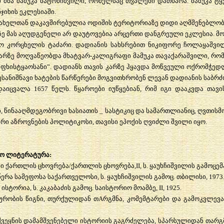
ი
ძმა
მამუკა
ბატონიშვილი
,
რომელსაც
თვალები
დათხარა
.
მამუკა
ტყ
ჯიხის
ეკლესიაში
.
ახელთან
დაკავშირებულია
ოდიშის
ტერიტორიაზე
დიდი
აღმშენებლო
ზე
მას
აღუდგენელი
არ
დაუტოვებია
არცერთი
დანგრეული
ეკლესია
.
მო
კო
კორცხელის
ტაძარი
.
დადიანის
სახსრებით
ნიკიფორე
ჩოლაყაშვი
არზე
მოღვაწეობდა
მხატვარ
-
კალიგრაფი
მამუკა
თავაქარაშვილი
,
რომ
ეფხისტყაოსანი
”.
დადიანს
თავის
კარზე
ჰყავდა
მოწვეული
ოქრომჭედ
ესანიშნავი
ხატების
წარწერები
მოგვითხრობენ
ლევან
დადიანის
საბრ
დაიცვალა
1657
წელს
.
წყაროები
იუწყებიან
,
რიმ
იგი
დააკვდა
თავი
ი
,
წინააღმდეგობრივი
ხასიათის
_
სასტიკიც
და
სამართლიანიც
,
ღვთისმ
ური
აზროვნების
პოლიტიკოსი
,
თავისი
ეპოქის
ღვიძლი
შვილი
იყო
.
რო
ლიტერატურა
:
ი
ქართლის
ცხოვრება
/
ქართლის
ცხოვრება
,II,
ს
.
ყაუხჩიშვილის
გამოცემ
წერა
სამეფოსა
საქართველოსი
,
ს
.
ყაუხჩიშვილის
გამოც
.
თბილისი
, 1973
ისტორია
,
ს
.
კაკაბაძის
გამოც
.
საისტორიო
მოამბე
, II, 1925.
ურობის
წიგნი
,
თურქულიდან
თ
A
რგმნა
,
კომემტარები
და
გამოკვლევ
ქვეყნის
დამამშვენებელი
ისტორიის
გაგრძელება
,
სპარსულიდან
თარგ