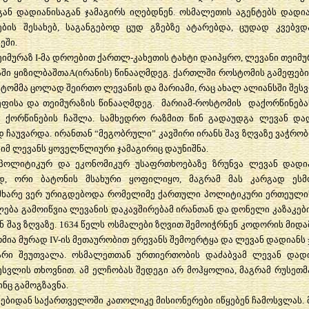
გან
დადიანისაგან
ჯამაგირს
იღებდნენ
.
ოსმალეთის
აგენტებს
დადი
ების
შესახებ
,
საგანგებოდ
ცუდ
გზებზე
ატარებდა
,
ცუდად
კვებვდ
ეში
.
ეიმურაზ
I-
მა
დროებით
ქართლ
-
კახეთის
ტახტი
დაიპყრო
,
ლევანი
თეიმუ
ში
ყიზილბაშთა
A(
ირანის
)
წინააღმდეგ
.
ქართლში
როსტომის
გამეფები
ტომმა
ცოლად
შეირთო
ლევანის
და
მარიამი
,
რაც
ახალ
ალიანსში
შეს
ეფისა
და
თეიმურაზის
წინააღმდეგ
.
მარიამ
-
როსტომის
დაქორწინება
მ
ქორწინების
ჩაშლა
.
სამხედრო
რაზმით
წინ
გადაუდგა
ლევან
და
დ
ჩაუვარდა
.
ირანთან
“
მეგობრული
”
კავშირი
ირანს
შავ
ზღვაზე
ვაჭრობ
იმ
ლევანს
ყოველწლიური
ჯამაგირიც
დაუნიშნა
.
პოლიტიკურ
და
ეკონომიკურ
უსაფრთხოებაზე
ზრუნვა
ლევან
დადი
დ
,
ორი
ბატონის
მსახური
ყოფილიყო
,
მაგრამ
მას
კარგად
ესმ
მხარე
ვერ
ურიგდებოდა
რომელიმე
ქართული
პოლიტიკური
ერთეული
ლება
გამოიწვია
ლევანის
დაკავშირებამ
ირანთან
და
დონელი
კაზაკებ
ნ
შავ
ზღვაზე
. 1634
წელს
ოსმალები
ზღვით
შემოიჭრნენ
კოდორის
მიდა
რმია
მურად
IV-
ის
მეთაურობით
ერევანს
შემოერტყა
და
ლევან
დადიანს
არი
შეუთვალა
.
ოსმალეთთან
ურთიერთობის
დაძაბვამ
ლევან
დად
ესვლის
თხოვნით
.
ამ
ელჩობას
შედეგი
არ
მოჰყოლია
,
მაგრამ
რუსეთმ
ინც
გამოგზავნა
.
ებიდან
საქართველოში
კათოლიკე
მისიონერები
იწყებენ
ჩამოსვლას
.