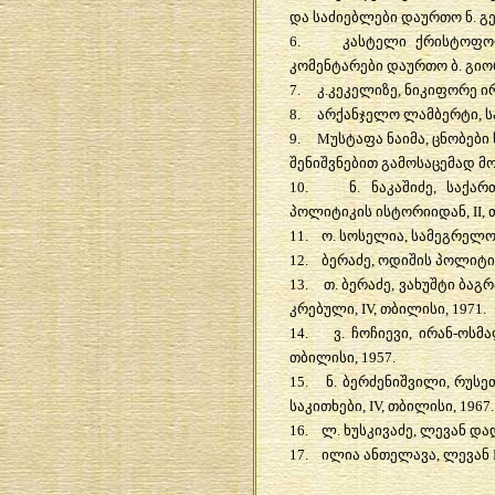
და
საძიებლები
დაურთო
ნ
.
გ
6.
კასტელი
ქრისტოფ
კომენტარები
დაურთო
ბ
.
გიო
7.
კ
.
კეკელიზე
,
ნიკიფორე
ი
8.
არქანჯელო
ლამბერტი
,
ს
9. M
უსტაფა
ნაიმა
,
ცნობები
შენიშვნებით
გამოსაცემად
მ
10.
ნ
.
ნაკაშიძე
,
საქარ
პოლიტიკის
ისტორიიდან
, II,
11.
ო
.
სოსელია
,
სამეგრელო
12.
ბერაძე
,
ოდიშის
პოლიტი
13.
თ
.
ბერაძე
,
ვახუშტი
ბაგრ
კრებული
, IV,
თბილისი
, 1971.
14.
ვ
.
ჩოჩიევი
,
ირან
-
ოსმა
თბილისი
, 1957.
15.
ნ
.
ბერძენიშვილი
,
რუსე
საკითხები
, IV,
თბილისი
, 1967.
16.
ლ
.
ხუსკივაძე
,
ლევან
და
17.
ილია
ანთელავა
,
ლევან