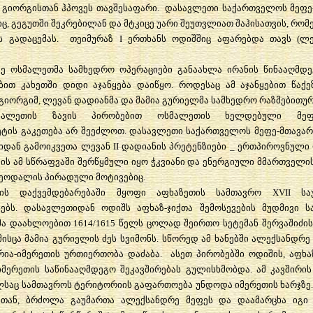
გიორგისთან
ჰპოვეს
თავშესაფარი
.
დასავლეთი
საქართველოს
მეფე
იც
,
გეგუთში
შეკრებილან
და
მტკიცე
უარი
შეუთვლიათ
შაჰისათვის
,
რომ
ს
გადაცემას
.
თეიმურაზ
I
ერთხანს
ოდიშშიც
აფარებდა
თავს
(
ლე
ე
ოსმალეთმა
სამხედრო
ოპერაციები
განაახლა
ირანის
წინააღმდე
ბით
კახეთში
დიდი
აჯანყება
დაიწყო
.
როდესაც
ამ
აჯანყებით
წაქე
გიორგიმ
,
ლევან
დადიანმა
და
მამია
გურიელმა
სამხედრო
რაზმებითუ
მალეთის
ზავის
პირობებით
ოსმალეთის
ხელდებული
მე
ეტის
გაკეთება
არ
შეეძლოთ
.
დასავლეთი
საქართველოს
მეფე
-
მთავა
იდან
გამოიკვეთა
ლევან
II
დადიანის
პრეტენზიები
_
ერთპიროვნული
მის
ამ
სწრაფვაში
შერწყმული
იყო
ჭკვიანი
და
ენერგიული
მმართველი
ეოდალის
პირადული
მოტივებიც
.
ის
დაქვემდებარებაში
მყოფი
აფხაზეთის
სამთავრო
XVII
სა
ებს
.
დასავლეთიდან
ოდიშს
აფხაზ
-
ჯიქთა
შემოსევების
მუდმივი
ს
მა
დაახლოებით
1614/1615
წელს
ცოლად
შეირთო
სეტემან
შერვაშიძის
მისცა
მამია
გურიელის
ძეს
სვიმონს
.
სწორედ
ამ
ხანებში
ალექსანდრე
რია
-
იმერეთის
ურთიერთობა
დაძაბა
.
ასეთ
პირობებში
ოდიშის
,
აფხა
იმერეთის
საწინააღმდეგო
შეკავშირებას
გულისხმობდა
.
ამ
კავშირის
ლსაც
სამთავროს
ტერიტორიის
გაფართოება
უნდოდა
იმერეთის
ხარჯზე
სთან
,
ბრძოლა
გაუმართა
ალექსანდრე
მეფეს
და
დაამარცხა
იგი