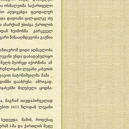
და
ოსმალეთმა
საქართველო
რო
აღვივებდა
ფეოდალურ
და
დადიანი
ცალ
-
ცალკე
თუ
ა
ანარქიამ
უბიძგა
ქართლის
იდან
სვიმონმა
გარკვეულ
გარი
წინააღმდეგობა
გაუწია
ამთავრომ
დიდი
აღმავლობა
ლევანი
უნდა
დაბადებულიყო
8
წელს
მეორედ
იქორწინა
.
ამ
ირეწლოვანი
ლევანი
კახეთის
დავით
ბატონიშვილმა
მამა
_
დიშში
დააბრუნა
.
ამრიგად
,
ოჯახებში
მიღებული
ცოდნა
-
ა
,
მაგრამ
თავდაპირველად
ებით
1615
წლიდან
ლევანი
სუფევდა
,
მაშინ
,
როდესაც
ურაზ
I-
მა
და
ქართლის
მეფე