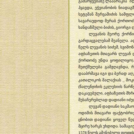
გამარჯვებაზე
ლაპარაკია
ი
ჰყავდა
,
ეჭვიანობის
ნიადაგ
სეტემან
შერვაშიძის
სამფლ
სავარაუდოდ
მერაბ
ქორთოძ
ხანდაზმული
ბიძის
,
გიორგი
ლ
ლევანის
მეორე
ქორწი
გარდაცვალებამ
შეანელა
.
ა
წელს
ლევანის
სიძემ
,
სვიმონ
აფხაზეთის
მთავარს
ლევან
ქორთოძე
უნდა
ყოფილიყო
)
შეთქმულება
გამჟღავნდა
,
რ
დააბრმავა
იგი
და
ბერად
აღ
კათალიკოს
მალაქიას
_
მო
(
წალენჯიხის
ეკლესიის
წარწ
დაკავებული
,
აფხაზეთის
მხრ
შესაჩერებლად
დადიანი
იძ
ლევან
დადიანი
საკმა
ოდიშის
მთავარი
ფაქტობრი
ცნობით
დადიანი
ყოველ
წე
მცირე
ხარკს
უხდიდა
.
სამაგ
1578
წელს
აშენებული
ფოთი