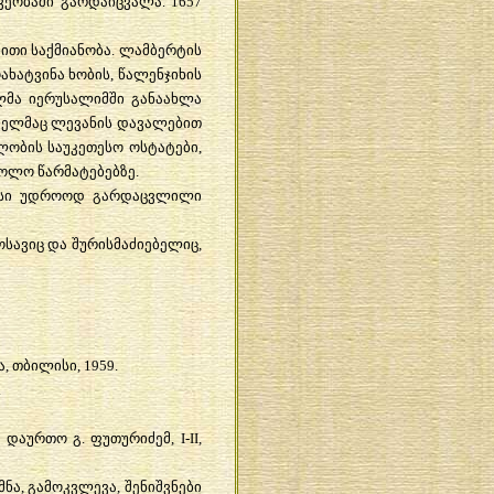
ვეობაში
გარდაიცვალა
. 1657
ბითი
საქმიანობა
.
ლამბერტის
ახატვინა
ხობის
,
წალენჯიხის
ლმა
იერუსალიმში
განაახლა
ელმაც
ლევანის
დავალებით
ლობის
საუკეთესო
ოსტატები
,
ძოლო
წარმატებებზე
.
სი
უდროოდ
გარდაცვლილი
ოსავიც
და
შურისმაძიებელიც
,
ა
,
თბილისი
, 1959.
.
ა
დაურთო
გ
.
ფუთურიძემ
, I-II,
მნა
,
გამოკვლევა
,
შენიშვნები