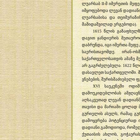
ლუარსაბ
II-
მ
იმერეთის
მეფე
იმყოფებოდა
ლევან
დადიან
ლუარსაბისა
და
თეიმურაზი
მამიდაშვილად
ერგებოდა
).
1615
წლის
გაზაფხულზ
დავით
ჯანდიერის
მეთაურო
დაბრუნდა
,
იგი
იმერთა
მეფე
საერისთავომდე
.
ირან
-
ოს
საქართველოსათვის
ამაზე
მ
არ
გაგრძელებულა
. 1622
წლ
დასავლეთ
საქართველოში
.
ვნებების
,
შურისმაძიებელი
ფ
XVI
საუკუნეში
ოდიშ
დამოუკიდებლობას
ამჟღავნ
აღსაკვეთად
ლევან
დადიან
თავისი
და
მარიამი
ცოლად
გურიელის
ასულს
,
რამაც
გუ
დამოყვრება
პოტენციურად
დადიანი
გამოდიოდა
,
რომე
ქუთაისის
ახლოს
,
გოჭაურა