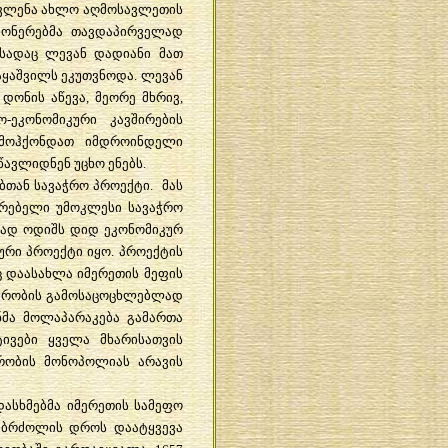
ვლენა
ახლო
აღმოსავლეთის
იონერებმა
თავდაპირველად
სადაც
ლევან
დადიანი
მათ
ყაშვილს
ეკუთვნოდა
.
ლევან
დონის
აწევა
,
მეორე
მხრივ
,
ო
-
ეკონომიკური
კავშირების
მოჰქონდათ
იმდროინდელი
წავლიდნენ
უცხო
ენებს
.
ებთან
სავაჭრო
პროექტი
.
მას
ირებელი
უმოკლესი
სავაჭრო
ვად
ოდიშს
დიდ
ეკონომიკურ
ური
პროექტი
იყო
.
პროექტის
ც
დაასახლა
იმერეთის
მეფის
ჭრობის
გამოსაცოცხლებლად
ნმა
მოლაპარაკება
გამართა
ტივები
ყველა
მხარისათვის
რობის
მონოპოლიას
არავის
დასხმებმა
იმერეთის
სამეფო
ბრძოლის
დროს
დაატყვევა