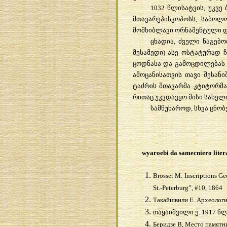
1032 წლისატვის, უკვე
მთავარეპისკოპოსს, საბოლ
მომხიბლავი ორნამენტული დ
ცხადია, ძველი ნაგებ
მესამედი) ასე ოსტატურად 
ცოდნასა და გამოცდილებას 
ამოცანისათვის თავი შესან
ტაძრის მთავარმა კტიტორმა
რითაც უკვდავყო მისი სახელი
სამწუხაროდ, სხვა ცნობ
wyaroebi da samecniero liter
Brosset M. Inscriptions Ge
St.-Peterburg”, #10, 1864
Такайшвили Е. Археологи
თაყაიშვილი ე. 1917 წ
Беридзе В, Место памятн