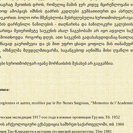
 ბაგრატ მეოთხის დროს, რომელიც მაშინ ჯერ კიდევ მცირეწლოვანი იყ
ოოდ ამოჰყავს იშხნის ტაძრის კედლები გუმბათითურთ და ასრულე
ეკორით. ბოლო ორი მშენებლობა შესრულებულია ხუროთმოძღვარ ივანე
ობის დარჩენილი ნაწილების - თაღნარისა და ბაზილიკური ეკლესიის
ჩართვა მეთერთმეტე საუკუნის ახალ ნაგებობაში არ იყო ადვილი სა
მოითხოვდა. როგორც დღეს, ათი საუკუნის გადასახედიდანაც ნათლად 
იშნავად გაურთმევია და ეს მით უფრო ცხადი ყოფილა მის თანამედრ
, იშხნელმა მღვდელმთავარმა, საგანგებოდ აღნიშნა მისი ღვაწლი თა
.
ები ხუროთმოძღვარ ივანე მორჩაისძის შესახებ არ გაგვაჩნია.
atura:
orgiennes et autres, recellies par le Per Nerses Sargisian, “Memories de l’Academie
ческая экспедиция 1917-гоо года в южные провинции Грузии, Тб. 1952
ლის არქეოლოგიური ექსპედიცია სამხრეთ საქართველოში, თბ. 1960
иков Тао-Кларджети в истории грузинской архитектуры, Тбю 1981