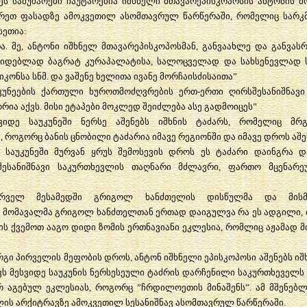
ეს სამუშაოები ჩაუტარებია იშხნელი მთავარეპისკოპოსის ანტონის მ
რეთ ფასადზე ამოკვეთილ ასომთავრულ წარწერაში, რომელიც სარკ
სეთია:
. მე, ანტონი იშხნელ მთავარეპისკოპოსმან, განვაახლე და განვას
დიდებლად ბაგრატ კურაპალატისა, სალოცველად და სახსენევლად 
კონსა სნმ. და ვაშენე ხელითა ივანე მორჩაისძისაითა”
უკუნეების ქართული ხუროთმოძღვრების ერთ-ერთი ღირსშესანიშნავი
ია აქვს. მისი ეტაპები მოკლედ შეიძლება ასე გადმოიცეს”
ვიდე საუკუნეში ნერსე აშენებს იშხნის ტაძარს, რომელიც მრ
 როგორც ბანის ცნობილი ტაძარია იმავე რეგიონში და იმავე დროს აშ
ვე საუკუნეში მურვან ყრუს შემოსევის დროს ეს ტაძარი დაინგრა
შესანიშნავი საკურთხევლის თაღნარი მძლავრი, ფართო მცენარ
ირველ მესამედში გრიგოლ ხანძთელის დისწულმა და მისმა 
მომავალმა გრიგოლ ხანძთელთან ერთად დაიგულვა რა ეს ადგილი, ძ
ს ქვემოთ ააგო დიდი ზომის ერთნავიანი ეკლესია, რომლიც აჟამად 
ორგი პირველის მეფობის დროს, ანტონ იშხნელი ეპისკოპოსი აშენებს იშხ
ს მესვიდე საუკუნის ნერსესეული ტაძრის დარჩენილი საკურთხეველს 
იერ აგებულ ეკლესიას, როგორც ”ჩრდილოეთის მინაშენს”. ამ მშენე
ის არქიტრავზე ამოკვეთილ სესანიშნავ ასომთავრულ წარწერაში.