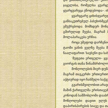
ჯაყელისა
,
რომელსა
ყუარყ
ყუარყუარეცა
ეწოდებოდა
~.
ი
ყვარყვარე
ციხისჯვარე
განსაკუთრებულ
პასუხისმგ
ემუქრებოდა
.
მომხდურ
მონ
გმირულად
შეება
,
მაგრამ
მოლაპარაკება
ურჩია
.
როცა
უმეფოდ
დარჩენ
ტაოში
ვანის
ველზე
შეება
ნაალაფარით
`
სავსენი
და
სა
`
მეფეთა
ერთგული
~
ყვ
გიორგის
თანა
წინამბრძოლო
მონღოლების
მიერ
დუმ
მაგრამ
თავკერძი
ურთიერთ
აქტიურად
იყო
ჩაბმული
საქვ
გვარისშვილობით
არავ
მაშინ
ქართველმა
ერისთავებ
კონოდან
სამშობლოში
დააბ
მონღოლები
დავით
ულუს
დაპირისპირების
სიავე
და
თ