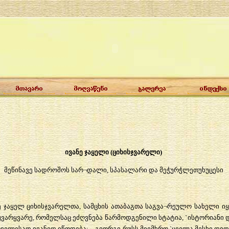
ივანე
ჯაყელი (
ციხისჯვარელი
)
მეწინავე
სადროშოს
სარ
¬
დალი
,
სპასალარი
და
მეჭურჭლეთუხუცესი
ე
ჯაყელ
ციხისჯვარელთა
,
სამცხის
ათაბაგთა
საგვა
¬
რეულო
სახელი
ი
ყვარყვარე
,
რომელსაც
ეძღვნება
წარმოდგენილი
სტატია
, `
ისტორიანი
რველესად
ივანედ
იწოდება
: _
გიორგი
რუსს
მიემხრო
`
ყველა
მესხი
დიდ