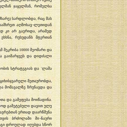
ელმან
ჯაყელმან
,
რომელსა
მხარე
)
სარდლობდა
,
რაც
მას
სამხრეთ
აღმოსავ
¬
ლეთიდან
ად
კი
არ
გაერიდა
,
არამედ
ეხსნა
,
რუსუდანს
მტერთან
ემ
შეკრიბა
10000
მეომარი
და
ა
გაიმარჯვეს
და
დიდძალი
ობის
სტრატეგიას
და
`
ლაშა
ციხისჯვარელი
მეთაურობდა
,
და
მომავალზე
ზრუნავდა
და
ლთა
და
გამეფება
მოიწადინა
.
ლოდ
გამეტებული
დავით
ულუ
ავრებთან
ერთად
დაარწმუნა
თვის
ბრძოლაში
ში
¬
ნაური
იგი
დროულად
იღებდა
სწორ