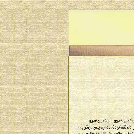
ყუარყუარე
||
ყვარყვარ
იდენტიფიკაციას
.
მაგრამ
ის
და
`
ჟამთააღმწერელში
~
უპი