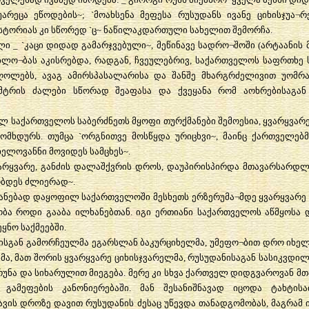
უარეცა
ეწოდების
~; `
მოახსენა
მეფესა
რუსუდანს
ივანე
ციხისჯუა
¬
რ
სტორიას
კი
სწორედ
`
ც
~
ნაწილაკდართული
სახელით
შემორჩა
.
ლი
_ `
კაცი
დიდად
გამარჯვებული
~,
მეწინავე
სადრო
¬
შოში
(
არტაანის
ებლო
¬
ბას
აკისრებდა
,
რადგან
,
ჩვეულებრივ
,
საქართველოს
საფრთხე
ღოლებს
,
ავაგ
ამირსპასალარისა
და
შანშე
მხარგრძელივით
უომრ
მტრის
ძალები
სწორად
შეაფასა
და
ქვეყანა
რომ
აოხრებისაგან
ილ
საქართველოს
საბერძნეთს
მყოფი
თურქმანები
შემოესია
,
ყვარყვარ
მომხდურს
.
თუმცა
`
ორგნითვე
მოსწყდა
ურიცხვი
~,
მაინც
ქართველებმ
ხელოვანნი
მოვიდეს
სამცხეს
~.
არყვარე
,
განძის
დალაშქვრის
დროს
,
დაუპირისპირდა
მთავარსარდლ
ბდეს
ძლიერად
~.
ანებად
დაყოფილ
საქართველოში
მესხეთს
ერზერუმა
¬
მდე
ყვარყვარე
ობა
როდი
გააბა
ილხანებთან
.
იგი
ერთიანი
საქართველოს
აწმყოსა
ეყნო
საქმეებში
.
ისგან
გამორჩეულმა
ეგარსლან
ბაკურციხელმა
,
უმეფო
¬
ბით
დრო
იხე
მა
,
მათ
შორის
ყვარყვარე
ციხისჯვარელმა
,
რუსუდანისაგან
სასიკვდი
რუნა
და
სიხარულით
მიეგება
.
მერე
კი
სხვა
ქართველ
დიდგვაროვან
მთ
გამეფების
კანონიერებაში
.
მან
შესანიშნავად
იცოდა
ტახტისა
ავის
დროზე
დავით
რუსუდანის
ძესაც
უწევდა
თანადგომობას
,
მაგრამ