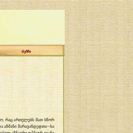
ყო
,
რაც
ართულებს
მათ
სწორ
და
აზმანი
შარავანდედთა
~-
სა
ებულ
-
აზნაური
თ
Â
ნიერ
ივანე