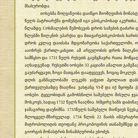
მსახურობდა
.
იოსებმა
მოღვაწეობა
დაიწყო
შიომღვიმის
მონასტ
წელს
პატრიარქმა
დომენტიმ
იგი
ეპისკოპოსად
აკურთხა
წლამდე
. C
ოსმალების
შემოსევის
დროს
სამების
ტაძარი
წლებში
წილკნის
ეპარქია
და
მთავარეპისკოპოსის
ხარის
დროს
კვლავ
დაიძაბა
მდგომარეობა
საქართველოში
,
ო
ააოხრეს
ქართლ
-
კახეთი
.
ამ
არეულობის
დროს
წილკნი
სამწყსო
და
1731
წელს
რუსეთს
გაემგზავრა
რათა
მოწყა
აღსადგენად
.
რუსეთში
იოსები
33
კაციანი
ამალით
გამგზა
გაუძარცვავთ
,
ზოგი
მათგანი
დაატყვევეს
,
ზოგიც
მოკლეს
.
დღის
განმავლობაში
ლეკებს
ჯაჭვით
ჰყოლიათ
დაბ
ქართველებამდე
მიაღწია
.
ვახტანგ
VI-
მ
და
იქ
მყოფმა
ქ
იოსები
.
ტყვეობიდან
გამოხსნილი
სამებელი
მისულა
ჯვ
მოსკოვს
,
სადაც
1732
წელს
ჩააღწია
. M
მცირე
ხანს
დაბინა
ჯამაგირიც
დაუნიშნა
. 1733
წელს
სამებელი
მიიწვიეს
ნევს
მლოცველ
-
მწირველად
. 1734
წლის
22
მაისს
იმპერატრი
მიტროპოლიტის
თეოფანე
პროკოპოვიჩის
თანაშემწედ
დ
გიორგის
მონასტრის
წინამძღვრობა
უბოძეს
.