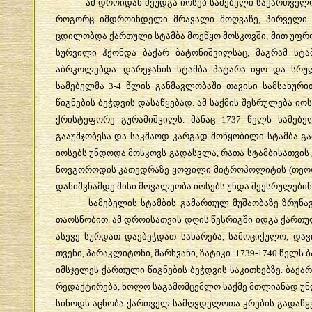
ამ
დროიდან
შეუდგა
იოსებ
სამებელი
საქართველ
როგორც
იმდროინდელი
მრავალი
მოღვაწე
,
პირველი
ცდილობდა
ქართული
სტამბა
მოეწყო
მოსკოვში
,
მით
უფრ
სურვილი
ჰქონდა
ბაქარ
ბატონიშვილსაც
,
მაგრამ
სტა
აბრკოლებდა
.
დარეჯანის
სტამბა
პატარა
იყო
და
სრუ
სამებელმა
3-4
წლის
განმავლობაში
თავისი
სამსახური
წიგნების
ბეჭდვის
დასაწყებად
.
ამ
საქმის
შესრულება
იოს
ქრისტეფორე
გურამიშვილს
.
მანაც
1737
წელს
სამებე
გააუმჯობესა
და
საკმაოდ
კარგად
მოწყობილი
სტამბა
გ
იოსებს
უნდოდა
მოსკოვს
გადასვლა
,
რათა
სტამბისათვის
ნოვგოროდის
კათედრაზე
ყოფილი
მიტროპოლიტის
(
თეო
დანიშვნამდე
მისი
მოვალეობა
იოსებს
უნდა
შეესრულებინ
სამებელის
სტამბის
გამართულ
მუშაობაზე
ზრუნა
თაოსნობით
.
ამ
დროისათვის
დღის
წესრიგში
იდგა
ქართუ
ასევე
სურდათ
დაებეჭდათ
სახარება
,
სამოციქულო
,
დავ
თვენი
,
პარაკლიტონი
,
მარხვანი
,
ზატიკი
. 1739-1740
წელს
ბ
იმსჯელეს
ქართული
წიგნების
ბეჭდვის
საკითხებზე
.
ბაქარ
რედაქტირება
,
ხოლო
საგამომცემლო
საქმე
მთლიანად
უნ
სინოდს
აცნობა
ქართველ
სამღვდელოთა
კრების
გადაწყ