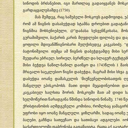
სინოდის
ბრძანებით
,
იგი
მართლაც
გადაიყვანეს
მოსკ
გარდაცვალებამდე
(1750).
მას
შემდეგ
,
რაც
სამებელი
მოსკოვს
გადმოვიდა
,
უ
რომ
ამ
წიგნის
დასაბეჭდად
სტამბა
დროებით
გადატან
წიგნშია
მოხსენიებული
, @”
დაბასა
სესვენწკისასა
,
მოს
გურამიშვილი
,
ბაქარის
კარის
მღვდლები
ფილიპე
და
და
ყოფილი
მდივანმწიგნობარი
მელქისედეკ
კავკასიძე
. “
ბატონიშვილი
.
თუმცა
ამ
წიგნის
დაბეჭდვამდე
მისი
სე
შეუდარა
ებრაულ
,
სირიულ
,
ბერძნულ
და
სლავურ
ტექსტებ
მისი
ბეჭდვა
ნაწილ
-
ნაწილ
დაიწყო
და
1743
წლის
1
მაი
მრავალი
საეკლესიო
წიგნი
დაბეჭდა
,
მაგრამ
მისი
სხვა
გ
დაბეჭდა
იოანე
დამასკელის
‘
მიუწევნელობისათვის
ღ
მანგლელ
ეპისკოპოსს
.
მათი
დიდი
მეცადინეობით
და
კავკასიელ
ხალხთა
შორის
.
მოსკოვში
მათ
ამ
დიდი
ს
ხელმოწერით
წარადგინა
წმინდა
სინოდის
წინაშე
. 1746
წ
ქრისტიანობის
აღმდგენელი
კომისია
,
რომლსაც
ჯამაგირ
უფროსი
იყო
იოანე
მანგლელი
.
ყიზლარში
,
სადაც
იოანე
ბაღები
,
გაჩნდა
სათევზაო
და
სათიბავი
ადგილები
.
იო
საქართველოში
დაბრუნება
გადაწყვიტა
,
რათა
აქ
გაეტარე