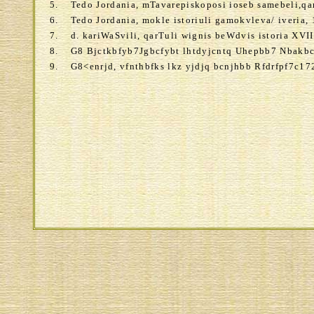
5.
Tedo Jordania, mTavarepiskoposi ioseb samebeli,qa
6.
Tedo Jordania, mokle istoriuli gamokvleva/ iveria,
7.
d. kariWaSvili, qarTuli wignis beWdvis istoria XVII
8.
G8 Bjctkbfyb7Jgbcfybt lhtdyjcntq Uhepbb7 Nbakb
9.
G8<enrjd
,
vfnthbfks lkz yjdjq bcnjhbb Rfdrfpf7c
17