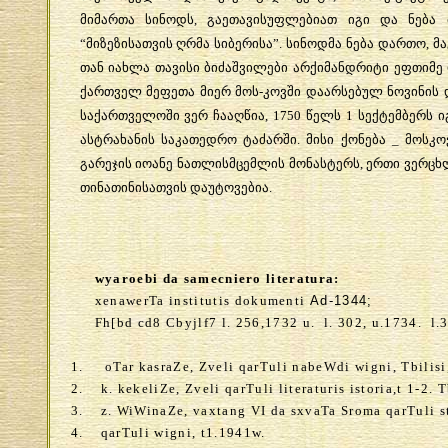
მიმართა
სინოდს
,
გაეთავისუფლებიათ
იგი
და
ნება
“
მიზეზისათვის
ღრმა
სიბერისა
”.
სინოდმა
ნება
დართო
,
მ
თან
იახლა
თავისი
ბიძაშვილები
არქიმანდრიტი
ეფთიმე
ქართველ
მეფეთა
მიერ
მოს
-
კოვში
დაარსებულ
ნოვინის
საქართველოში
ვერ
ჩააღწია
, 1750
წელს
1
სექტემბერს
ი
ასტრახანის
საკათედრო
ტაძარში
.
მისი
ქონება
_
მოსკო
გარეჯის
იოანე
ნათლისმცემლის
მონასტერს
,
ერთი
ვერცხ
თინათინისათვის
დაუტოვებია
.
wyaroebi da samecniero literatura:
xenawerTa institutis dokumenti
Ad-1344;
Fh[bd cd8 Cbyjlf7 l
. 256,1732
u
.
l
. 302,
u
.1734.
l
.
1.
oTar kasraZe, Zveli qarTuli nabeWdi wigni, Tbilisi
2.
k. kekeliZe, Zveli qarTuli literaturis istoria,t 1-2.
3.
z. WiWinaZe, vaxtang VI da sxvaTa Sroma qarTuli s
4.
qarTuli wigni, t1.1941w.