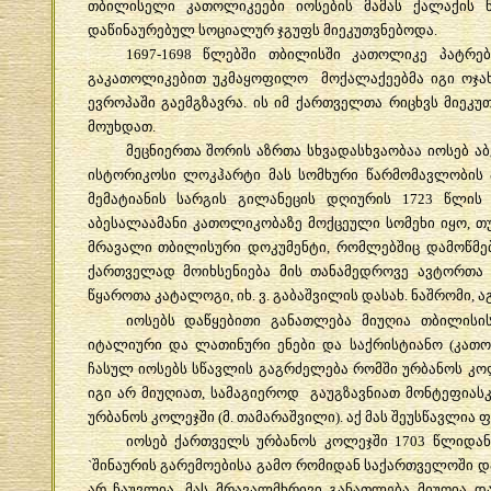
თბილისელი
კათოლიკეები
იოსების
მამას
ქალაქის
დაწინაურებულ
სოციალურ
ჯგუფს
მიეკუთვნებოდა
.
1697-1698
წლებში
თბილისში
კათოლიკე
პატრებ
გაკათოლიკებით
უკმაყოფილო
მოქალაქეებმა
იგი
ოჯა
ევროპაში
გაემგზავრა
.
ის
იმ
ქართველთა
რიცხვს
მიეკუ
მოუხდათ
.
მეცნიერთა
შორის
აზრთა
სხვადასხვაობაა
იოსებ
ა
ისტორიკოსი
ლოკჰარტი
მას
სომხური
წარმომავლობის
მემატიანის
სარგის
გილანეცის
დღიურის
1723
წლის
აბესალაამანი
კათოლიკობაზე
მოქცეული
სომეხი
იყო
,
თ
მრავალი
თბილისური
დოკუმენტი
,
რომლებშიც
დამოწმე
ქართველად
მოიხსენიება
მის
თანამედროვე
ავტორთა
წყაროთა
კატალოგი
,
იხ
.
ვ
.
გაბაშვილის
დასახ
.
ნაშრომი
,
ა
იოსებს
დაწყებითი
განათლება
მიუღია
თბილისი
იტალიური
და
ლათინური
ენები
და
საქრისტიანო
(
კათ
ჩასულ
იოსებს
სწავლის
გაგრძელება
რომში
ურბანოს
კო
იგი
არ
მიუღიათ
,
სამაგიეროდ
გაუგზავნიათ
მონტეფიას
ურბანოს
კოლეჯში
(
მ
.
თამარაშვილი
).
აქ
მას
შეუსწავლია
ფ
იოსებ
ქართველს
ურბანოს
კოლეჯში
1703
წლიდან
`
შინაურის
გარემოებისა
გამო
რომიდან
საქართველოში
დ
არ
ჩაუვლია
.
მას
მრავალმხრივი
განათლება
მიუღია
დ