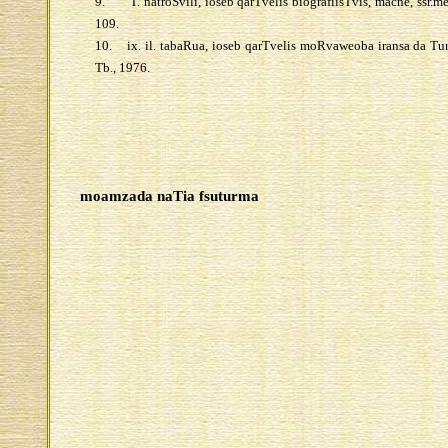
9.
T. natroSvili, ioseb qarTvelis biografiisTvis, macne, ssr.
109.
10.
ix. il. tabaRua, ioseb qarTvelis moRvaweoba iransa da Tur
Tb., 1976.
moamzada naTia fsuturma