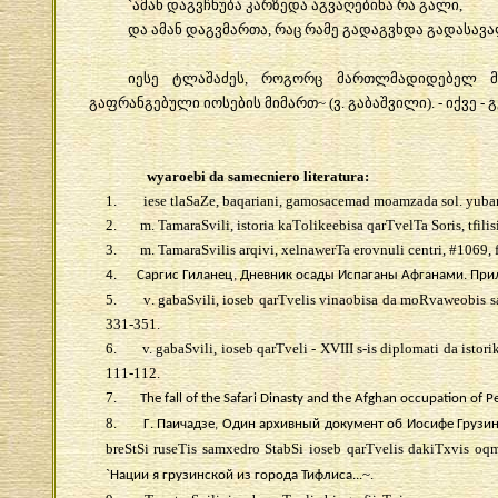
`
ამან
დაგვჩხუბა
კარზედა
აგვაღებინა
რა
გალი
,
და
ამან
დაგვმართა
,
რაც
რამე
გადაგვხდა
გადასავ
იესე
ტლაშაძეს
,
როგორც
მართლმადიდებელ
გაფრანგებული
იოსების
მიმართ
~ (
ვ
.
გაბაშვილი
). -
იქვე
-
გ
wyaroebi da samecniero literatura:
1.
iese tlaSaZe, baqariani, gamosacemad moamzada sol. yuban
2.
m.
TamaraSvili, istoria ka
T
olikeebisa qarTvelTa Soris, tfilis
3.
m. TamaraSvilis arqivi, xelnawerTa erovnuli centri, #1069, f
4.
Саргис Гиланец, Дневник осады Испаганы Афганами. Прилож
5.
v
.
gabaSvili
,
ioseb qarTvelis vinaobisa da moRvaweobis s
331-351.
6.
v. gabaSvili, ioseb qarTveli - XVIII s-is diplomati da istor
111-112.
7.
The fall of the Safari Dinasty and the Afghan occupation of 
8.
Г
.
Паичадзе
,
Один
архивный
документ
об
И
o
сифе
Грузи
breStSi ruseTis samxedro StabSi ioseb qarTvelis dakiTxvis o
`
~.
Нации
я
грузинской
из
города
Тифлиса
...