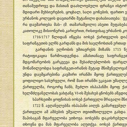
თანამედროვე
და
მასთან
დაახლოებული
ფრანგი
ისტორ
მდიდარი
მეხსიერების
,
ცოცხალ
,
საღი
გონების
,
ფართო
ურბანოს
კოლეჯის
დავთარში
შეტანილი
დახასიათება
: `
ჭ
რა
დაემართება
მას
~ (
მ
.
თამარაშვილი
)
ასეთი
შეფასებ
კათოლიკე
მისიონერის
კარიერით
,
რისთვისაც
ურბანოს
კ
1716/1717
წლიდან
იწყება
იოსებ
ქართველის
დი
საფრანგეთის
ელჩს
გარდანს
და
მის
საელჩოსთან
ერთად
გარდანის
ელჩობის
უმთავრესს
მიზანს
1715
წ
რატიფიკაცია
წარმოადგენდა
.
ამასთანავე
საფრანგე
მდგომარეობის
გარკვევა
და
შესაძლებლობის
ფარგლ
მონაწილეობდა
საფრანგეთ
-
ირანის
მეტად
მნიშვნელოვა
უნდა
დაემყარებინა
კავშირი
ირანში
მყოფ
ქართველე
ყოფილიყო
სასურველი
,
რომ
მათ
ირანში
ეკავათ
უმაღლე
ქართველმა
,
როგორც
ჩანს
,
შეძლო
ისპაჰანში
მყოფ
ქა
ხელმძღვანელობას
ვახტანგ
VI-
ის
შესახებ
ცნობებს
აწვდი
სპარსეთში
ყოფნისას
იოსებ
ქართველი
მრავალი
მნ
1722
წ
.
ავღანელებმა
ისპაჰანი
აიღეს
.
გამარჯვებულ
ქართველი
ამ
ამბების
უშუალო
თვითმხილველი
გახდა
შაჰისაგან
მფარველობა
ეთხოვა
.
იოსებმა
დაკისრებულ
თხოვნა
და
მას
მფარველობა
აღუთქვა
.
იოსებ
ქართვ