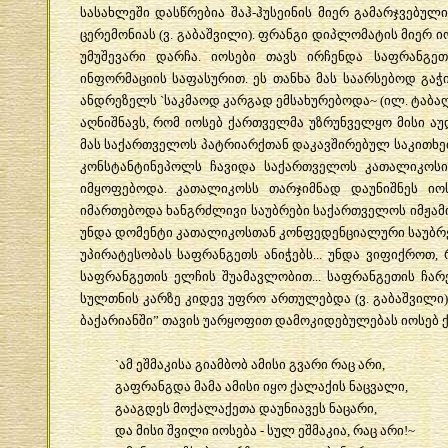
სასახლეში
დასწრებია
შაჰ
-
ჰუსეინის
მიერ
გამარჯვებულ
ცერემონიას
(
ვ
.
გაბაშვილი
).
ფრანგი
დიპლომატის
მიერ
ი
უმუშევარი
დარჩა
.
იოსები
თავს
ირჩენდა
საფრანგეთ
ინფორმაციის
საფასურით
.
ეს
თანხა
მას
საარსებოდ
გაჭ
ანდრეზელს
`
საკმაოდ
კარგად
ემსახურებოდა
~ (
ილ
.
ტაბა
აღნიშნავს
,
რომ
იოსებ
ქართველმა
უზრუნველყო
მისი
აუ
მას
საქართველოს
პატრიარქთან
დაკავშირებულ
საკითხე
კონსტანტინეპოლს
ჩავიდა
საქართველოს
კათალიკოსი
იმყოფებოდა
.
კათალიკოსს
თარჯიმნად
დაუნიშნეს
იო
იმართებოდა
ხანგრძლივი
საუბრები
საქართველოს
იმჟა
უნდა
დომენტი
კათალიკოსთან
კონფედენციალური
საუბრ
უპირატესობას
საფრანგეთს
ანიჭებს
...
უნდა
ვიფიქროთ
,
საფრანგეთის
ელჩის
შუამავლობით
...
საფრანგეთის
ჩარ
სულთნის
კარზე
კიდევ
უფრო
ართულებდა
(
ვ
.
გაბაშვილი
ბაქარიანში
”
თავის
უარყოფით
დამოკიდებულებას
იოსებ
`
ამ
ეშმაკისა
გიამბობ
ამისი
გვარი
რაც
არი
,
გაფრანგდა
მამა
ამისი
იყო
ქალაქის
ნაცვალი
,
გააგდეს
მოქალაქეთა
დაუნიავეს
ნაცარი
,
და
მისი
შვილი
იოსება
-
სულ
ეშმაკია
,
რაც
არი
!~