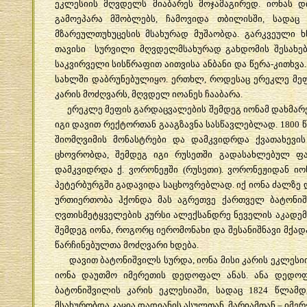
ეკლესიის
მღვდელს
მიაბარეს
მოჯამაგირედ
.
იონას
დ
გამოეპარა
მშობლებს
,
ჩამოვიდა
თბილისში
,
სადაც
მზარეულთუხუცესის
მსახურად
მუშაობდა
.
გარკვეული
ხ
თავისი
სურვილი
მღვდელმსახურად
გახდომის
შესახე
საკვირველი
სისწრაფით
აითვისა
ანბანი
და
წერა
-
კითხვა
სახლში
დაბრუნებულიყო
.
ერთხლ
,
როდესაც
ერეკლე
მე
კარის
მოძღვარს
,
მღვდელ
იოანეს
ჩააბარა
.
ერეკლე
მეფის
გარდაცვალების
შემდეგ
იონამ
დახმარ
იგი
დავით
რექტორთან
გააგზავნა
სასწავლებლად
. 1800
შიომღვიმის
მონასტრები
და
დამკვიდრდა
ქვათახევის
ცხოვრობდა
,
შემდეგ
იგი
რუსეთში
გადასახლებულ
ფ
დამკვიდრდა
ქ
.
ვორონეჟში
(
რუსეთი
).
ვორონეჟიდან
იო
პეტერბურგში
გადავიდა
საცხოვრებლად
.
იქ
იონა
ძალზე
ურთიერთობა
ჰქონდა
მას
აგრეთვე
ქართველ
ბატონი
ღვთისმეტყველების
კურსი
ალექსანდრე
ნეველის
აკადემ
შემდეგ
იონა
,
როგორც
იერომონახი
და
შესანიშნავი
მქად
წარჩინებულთა
მოძღვარი
ხდება
.
დავით
ბატონიშვილს
სურდა
,
იონა
მისი
კარის
ეკლესი
იონა
დაუთმო
იმერეთის
დედოფალ
ანას
.
ანა
დედო
ბატონიშვილის
კარის
ეკლესიაში
,
სადაც
1824
წლამდ
მსახურობდა
კაცია
დადიანის
ასულთან
,
მარიამთან
–
იმერ