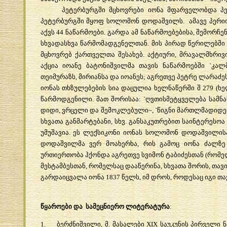
პეტერბურგში
მცხოვრები
იონა
მფარველობდა
პ
პეტერბურგში
მყოფ
სოლომონ
დოდაშვილს
.
ამავე
პერი
აქვს
44
ნაწარმოები
.
გარდა
ამ
ნაწარმოებებისა
,
შემორჩე
სხვადასხვა
წარმომადგენელთან
.
მის
პირად
წერილებში
მცხოვრებ
ქართველთა
შესახებ
.
აქტიური
,
მრავალმხრივ
აქცია
იოანე
ბატონიშვილმა
თავის
ნაწარმოებში
`
კალ
თეიმურაზს
,
მირიანსა
და
იოანეს
;
აგრეთვე
პეტრე
ლარაძე
იონას
თხზულებების
სია
დაცულია
ხელნაწერში
შ
279 (
ხე
წარმოდგენილი
.
მათ
შორისაა
: `
ღვთისმეტყველება
სამნ
დიდი
,
ვრცელი
და
შემოკლებული
~, `
წიგნი
მართლმადიდე
სხვათა
განმარტებანი
,
სხვ
.
განსაკუთრებით
საინტერესოა
უმუშავია
.
ეს
ლექსიკონი
იონას
სოლომონ
დოდაშვილის
დოდაშვილმა
ვერ
მოახერხა
,
რის
გამოც
იონა
ძალზე
ურთიერთობა
ჰქონდა
აგრეთვე
სვიმონ
ტაბიძესთან
(
რომე
მესტამბესთან
,
რომელსაც
დააწერინა
,
სხვათა
შორის
,
თავი
გარდაიცვალა
იონა
1837
წელს
,
იმ
დროს
,
როდესაც
იგი
თა
წყაროები
და
სამეცნიერო
ლიტერატურა
:
1.
ბერძნიშვილი
,
მ
.
მასალები
XIX
საუკუნის
პირველი
ნ