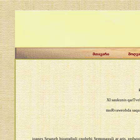
XI saukunis qarTve
moRvaweobda saqarTv
ioanes Sesaxeb biografiuli cnobebi Semonaxuli ar aris. zedwod