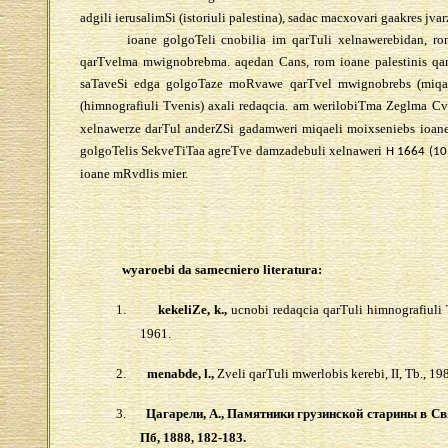
adgili ierusalimSi (istoriuli palestina), sadac macxovari gaakres jvar
ioane golgoTeli cnobilia im qarTuli xelnawerebidan, r
qarTvelma mwignobrebma. aqedan Cans, rom ioane palestinis qarTul
saTaveSi edga golgoTaze moRvawe qarTvel mwignobrebs (miqaeli
(himnografiuli Tvenis) axali redaqcia. am werilobiTma Zeglma 
xelnawerze darTul anderZSi gadamweri miqaeli moixseniebs ioan
golgoTelis SekveTiTaa agreTve damzadebuli xelnaweri
H 1664 (1
ioane mRvdlis mier.
wyaroebi da samecniero literatura:
1.
kekeliZe
, k.,
ucnobi redaqcia qarTuli himnografiuli Tv
1961.
2.
menabde
, l.,
Zveli qarTuli mwerlobis kerebi, II, Tb., 1
3.
Цагарели, А., Памятники грузинской старины в Свя
Пб, 1888, 182-183.