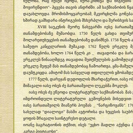
ხელობა
,
რაც
იესემ
იცოდა
,
წერა
-
კითხვა
და
წიგნების
მოვირეწდიო
”-
ჰყვება
თავის
ანდრძში
.
ამ
საქმიანობის
წყ
დაუახლოვდა
.
შრომისმოყვარეობამ
,
მკვირცხლმა
გონება
ხშირად
გამხდარა
ინტრიგების
მსხერპლი
და
შერისხვის
ს
XVIII
საუკუნის
მეორე
ნახევარში
იესე
ბარათაშ
თანამდებობაზე
მუშაობდა
. 1750
წელს
გახდა
თეიმუ
მოლარეთუხუცესის
თანამდებობაზე
დანიშნეს
. 1758
წელს
სამეფო
კანცელარიის
მუშაკად
. 1762
წელს
ერეკლე
მ
თანამდებობა
,
ხოლო
1764
წელს
კი
_
თავადობა
და
ბარ
ერეკლეს
წინააღმდეგ
თავადთა
შეთქმულების
გამომჟღავ
ერეკლე
მეფემ
მას
თანამდებობაც
ჩამოართვა
,
ყმა
-
მამულ
დაუმტკიცდა
.
ამიტომ
მას
სასჯელად
თფილელის
ყმობამდ
1777
წელს
,
დარეჯან
დედოფლის
მხარდაჭერით
,
იასე
ო
მიმავალი
იასე
ოსეს
ძე
ბარათაშვილი
ლეკებმა
მოკლეს
.
იასე
ოსეს
ძე
ეწეოდა
ლიტერატურულ
საქმიანობას
.
მას
იმდროინდელი
ლიტერატურული
გემოვნების
მიხედვით
იასე
ბარათაშვილს
მიაწერს
პოემას
_ “
ნარგიზოვანს
”. 1
სახელად
“
დიალოგი
”
მასში
ავტორისა
და
ხუცესის
საუბრ
ყოფის
მრავალი
საინტერესო
დეტალი
.
იოანე
ბაგრატიონის
თქმით
,
ისეს
“
უცხო
მადლი
აქვნდა
კარგი
პიიტიკოსი
”.