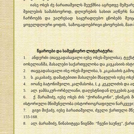
იასე
ოსეს
ძე
ბარათაშვილს
შეუქმნია
აგრეთვე
მემუა
შვილების
სამახსოვროდ
,
დღიურების
სახით
აღწერს
ნ
ჩარჩოებს
და
უაღრესად
საყურადღებო
ცნობებს
შეიც
ყოველდღიური
ყოფის
,
საზოგადოებრივი
ცხოვრების
,
მათ
წყაროები
და
სამეცნიერო
ლიტერატურა
:
1.
ანდერძი
(
თავგადასავალი
იესე
ოსეს
-
შვილისა
),
ტექს
იოსელიანმა
,
მასალები
საქართველოსა
და
კავკასიის
ისტ
2.
თავგადასავალი
ისე
ოსეს
-
შვილისა
,
ს
.
კაკაბაძის
გამო
3.
ს
.
კაკაბაძე
,
დამატებითი
მასალები
მსაჯულის
იესე
ოსე
4.
იოანე
ბატონიშვილი
,
კალმასობა
, I,
კ
.
კეკელიძის
და
ა
5.
ალ
.
ჯამბაკურ
-
ორბელიანი
,
დაღესტნიდან
ლეკების
გა
6.
ქ
.
შარაშიძე
,
იესე
ოსეს
ძის
“
ქორანიკონი
”,
ენიმკის
მ
ისტორიული
მნიშვნელობა
(
ისტორიოგრაფიული
ნარკვევი
7.
გივი
მიქაძე
,
იესე
ბარათაშვილი
,
ძველი
ქართული
მწ
155-168.
8.
ალ
.
ბარამიძე
,
წინასიტყვა
წიგნში
: “
ჩვენი
საუნჯე
”,
ქარ