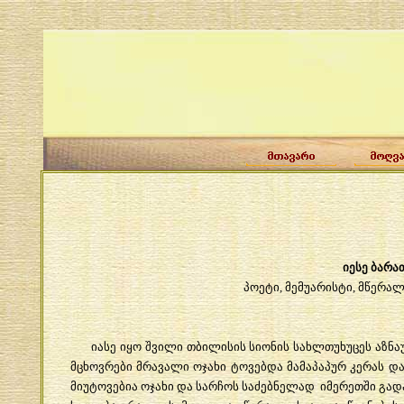
იესე
ბარა
პოეტი
,
მემუარისტი
,
მწერალ
იასე
იყო
შვილი
თბილისის
სიონის
სახლთუხუცეს
აზნა
მცხოვრები
მრავალი
ოჯახი
ტოვებდა
მამაპაპურ
კერას
დ
მიუტოვებია
ოჯახი
და
სარჩოს
საძებნელად
იმერეთში
გად