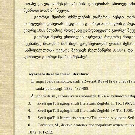
`
იოანე
და
ეფთვიმეს
ცხოვრების
~
დაწერისას
.
სწორედ
ამ
წყაროდ
არის
მიჩნეული
.
გიორგი
მცირის
თხზულების
დაწერის
ზუსტი
თარ
თხზულების
დაწერას
შედგომია
გიორგი
ათონელის
გარდ
ვიდრე
1068
წლამდე
,
როდესაც
გარდაიცვალა
გიორგი
შეყ
გიორგი
მცირე
ცნობილია
აგრეთვე
როგორც
მწიგნ
ჩვენამდე
მოაღწია
მის
მიერ
გადაწერილმა
ერთმა
შესან
`
სამოციქულოს
~
ტექსტს
შეიცავს
(
ხელნაწერი
A 584).
და
ცნობილი
გიორგი
მცირის
შესახებ
.
wyaroebi da samecniero literatura:
saqarTvelos samoTxe, sruli aRweraÁ RuawlTa da vnebaTa sa
sankt-peterburgi, 1882, 437-488.
janaSvili, m., aTonis iveriis monastris 1074 w. xelnaweri aRap
3.
Zveli qarTuli agiografiuli literaturis Zeglebi, II, Tb., 1967,
4.
Zveli qarTuli agiografiuli literaturis Zeglebi, IV, Tb., 1968
5.
Zveli qarTuli literaturis qrestomaTia, gamoc. s. yubaneiSvil
6.
Сабинин, М., Житие славных преподобных отцев наших 
1872, 161-212.