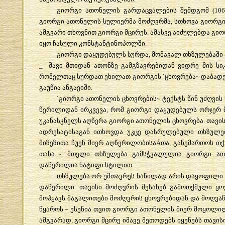
გიორგი
ათონელის
გარდაცვალების
შემდგომ
(10
გიორგი
ათონელის
სულიერმა
მოძღვრმა
,
სთხოვა
გიორგ
ამგვარი
თხოვნით
გიორგი
მცირეს
.
ამასვე
აიძულებდა
გიო
იყო
ჩასული
კონსტანტინოპოლში
.
გიორგი
დაყუდებულს
სურდა
,
მომავალ
თხზულებაში
_
შავი
მთიდან
ათონზე
გამგზავრებიდან
ვიდრე
მის
სი
რომელთაც
სურდათ
ეხილათ
გიორგის
`
ცხოვრება
~
დაბად
გაუწია
ანგაეიში
.
`
გიორგი
ათონელის
ცხოვრების
~
ტექსტს
წინ
უძღვის
წერილიდან
ირკვევა
,
რომ
გიორგი
დაყუდებულს
ორჯერ
უკანასკნელს
აღწერა
გიორგი
ათონელის
ცხოვრება
.
თავი
ადრესატისაგან
ითხოვდა
უკცე
დასრულებული
თხზულე
მიზეზითა
ჩუენ
მიერ
აღწერილობისა
Á
თა
,
განემართოს
თქ
თანა
..~.
მთელი
თხზულება
გამსჭვალულია
გიორგი
ათ
დაწერილია
ნატიფი
სტილით
.
თხზულება
ორ
უმთავრეს
ნაწილად
არის
დაყოფილი
დაწერილი
.
თავისი
მოძღვრის
შესახებ
გამოთქმული
ყო
მოჰყავს
მაგალითები
მოძღვრის
ცხოვრებიდან
და
მოღვა
წყაროს
–
ესენია
თვით
გიორგი
ათონელის
მიერ
მოყოლი
ამგვარად
,
გიორგი
მცირე
იმავე
მეთოდებს
იყენებს
თავის