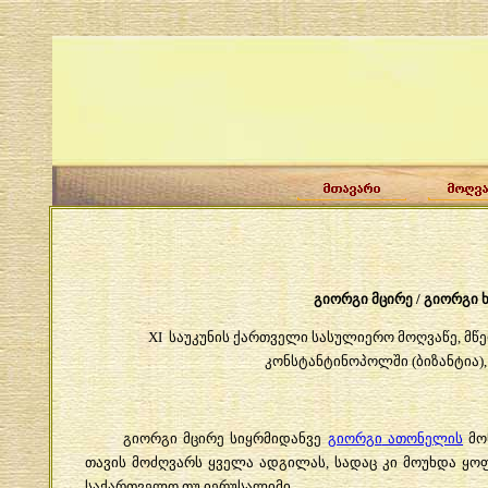
გიორგი
მცირე
/
გიორგი
XI
საუკუნის
ქართველი
სასულიერო
მოღვაწე
,
მწ
კონსტანტინოპოლში
(
ბიზანტია
)
გიორგი
მცირე
სიყრმიდანვე
გიორგი
ათონელის
მო
თავის
მოძღვარს
ყველა
ადგილას
,
სადაც
კი
მოუხდა
ყო
საქართველო
თუ
იერუსალიმი
.