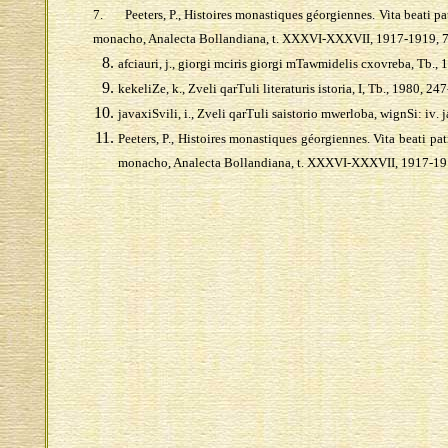
7.
Peeters, P., Histoires monastiques g
é
orgiennes.
Vita beati p
monacho, Analecta Bollandiana, t. XXXVI-XXXVII, 1917-1919, 7
afciauri, j., giorgi mciris giorgi mTawmidelis cxovreba, Tb., 
kekeliZe, k.,
Zveli
qarTuli literaturis istoria, I, Tb., 1980, 2
47
javaxiSvili
,
i
.,
Zveli
qarTuli
saistorio
mwerloba
,
wignSi
:
iv
.
j
Peeters, P., Histoires monastiques g
é
orgiennes.
Vita beati pa
monacho, Analecta Bollandiana, t. XXXVI-XXXVII, 1917-19