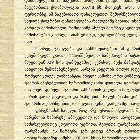
დანიშნულების
12
ნაგებობა
არსებობს
.
ცხადია
,
მათი
უ
ნაგებობათა
ქრონოლოგია
X-XVII
სს
.
მოიცავს
.
არის
ს
ფერდობზე
,
ამ
ნაგებობათა
დასავლეთით
,
შემორჩენილი
საყოფაცხოვრებო
დანიშნულების
რამდენიმე
შენობა
(
ისი
კარგად
შემონახული
,
რამდენიმე
ასეულ
მეტრზე
გაჭიმულ
სამონასტრო
კომპლექსთან
ერთად
,
ადგილობრივ
ფეოდ
იყო
.
სწორედ
ჯაყელებს
და
განსაკუთრებით
ამ
გვარი
უკავშირდება
ფართო
სააღმშენებლო
სამუშაოების
ჩატა
წლებიდან
XIV
ს
-
ის
დამდეგამდე
.
კერძოდ
,
ბექა
მანდატ
სახელით
შემონაზვნებული
სარგის
ჯაყელის
ბოლო
დღე
რომელიც
დღეს
დომინანტია
მთელი
სამონასტრო
კომპლე
ტაძრის
მშენებლობის
ხუროთმოძღვარი
ყოფილა
გიორგი
მის
მიერ
აგებული
ტაძარი
სამხრეთის
კედლით
მიტყუპე
შორის
კარია
გაჭრილი
და
რამდენიმე
საფეხურიანი
კიბი
ტაძარში
აღმოჩნდებით
,
რომელიც
ოდნავ
დაბლა
მდებარე
ფარეზასძის
სახელი
,
როგორც
ხუროთმოძღვრისა
,
შ
სარკმლის
საპირეზე
ამოკვეთილ
და
წითელი
საღებავი
საძირკუელითვე
ყოვლითა
ფერითა
, Ã
ელითა
ფარეზასძი
ფარეზასძეს
.
ეს
წარწერა
ჯერ
კიდევ
ბროსეს
დროიდ
მონოგრაფიაშიც
სამცხის
XIII-XVI
სს
-
ის
ხუროთმოძღვრები