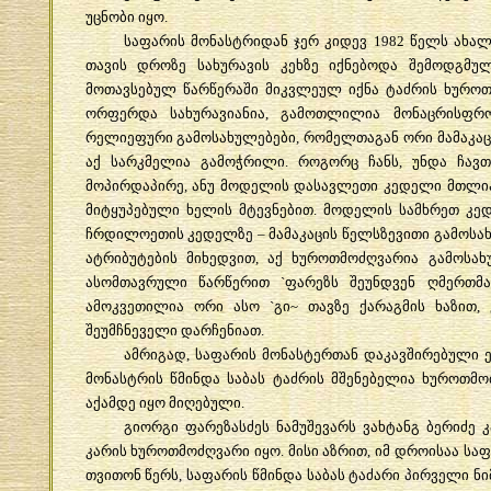
უცნობი
იყო
.
საფარის
მონასტრიდან
ჯერ
კიდევ
1982
წელს
ახალ
თავის
დროზე
სახურავის
კეხზე
იქნებოდა
შემოდგმუ
მოთავსებულ
წარწერაში
მიკვლეულ
იქნა
ტაძრის
ხუროთ
ორფერდა
სახურავიანია
,
გამოთლილია
მონაცრისფრ
რელიეფური
გამოსახულებები
,
რომელთაგან
ორი
მამაკაც
აქ
სარკმელია
გამოჭრილი
.
როგორც
ჩანს
,
უნდა
ჩავ
მოპირდაპირე
,
ანუ
მოდელის
დასავლეთი
კედელი
მთლი
მიტყუპებული
ხელის
მტევნებით
.
მოდელის
სამხრეთ
კე
ჩრდილოეთის
კედელზე
–
მამაკაცის
წელსზევითი
გამოსა
ატრიბუტების
მიხედვით
,
აქ
ხუროთმოძღვარია
გამოსახ
ასომთავრული
წარწერით
`
ფარეზს
შეუნდვენ
ღმერთმა
ამოკვეთილია
ორი
ასო
`
გი
~
თავზე
ქარაგმის
ხაზით
,
შეუმჩნეველი
დარჩენიათ
.
ამრიგად
,
საფარის
მონასტერთან
დაკავშირებული
მონასტრის
წმინდა
საბას
ტაძრის
მშენებელია
ხუროთმო
აქამდე
იყო
მიღებული
.
გიორგი
ფარეზასძეს
ნამუშევარს
ვახტანგ
ბერიძე
კ
კარის
ხუროთმოძღვარი
იყო
.
მისი
აზრით
,
იმ
დროისაა
საფ
თვითონ
წერს
,
საფარის
წმინდა
საბას
ტაძარი
პირველი
ნი