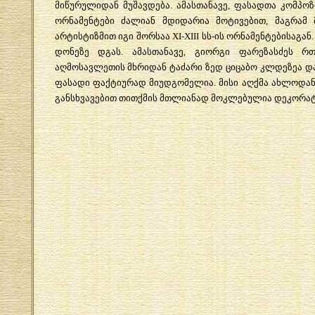
მიწურულიდან
მუშავდება
.
ამასთანავე
,
ფასადთა
კომპოზ
ორნამენტები
ძალიან
მდიდარია
მოტივებით
,
მაგრამ
არტისტიზმით
იგი
შორსაა
XI-XIII
სს
-
ის
ორნამენტებისაგან
დონეზე
დგას
.
ამასთანავე
,
გიორგი
ფარეზასძეს
რ
აღმოსავლეთის
მხრიდან
ტაძარი
ზედ
ციცაბო
კლდეზეა
დ
ფასადი
ფაქტიურად
მიუდგომელია
.
მისი
აღქმა
ახლოდა
განსხვავებით
თითქმის
მთლიანად
მოკლებულია
დეკორა