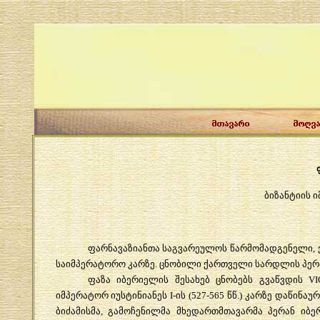
ბიზანტიის
ი
ფარნავაზიანთა
საგვარეულოს
წარმომადგენელი
,
საიმპერატორო
კარზე
.
ცნობილი
ქართველი
სარდლის
პერ
ფაზა
იბერიელის
შესახებ
ცნობებს
გვაწვდის
VI
იმპერატორ
იუსტინიანეს
I-
ის
(527-565
წწ
.)
კარზე
დაწინაუ
ბიძამისმა
,
გამოჩენილმა
მხედართმთავარმა
პერან
იბე