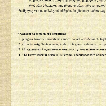
არც
ოსტგუთების
მეფეს
ტოტილას
უცოცხლია
დიდხ
რომ
არა
პროკოფი
კესარიელი
,
არაფერი
გვეცოდი
რომელიც
VI
ს
-
ის
ბიზანტიის
იმპერიაში
ცნობილ
სარდლად
wyaroebi da samecniero literatura:
1. georgika, bizantieli mwerlebis cnobebi saqarTvelos Sesaxeb. teqs
2. g. tivaZe, ostguTebis samefo, feodalizmis genezisi dasavleT evrop
3.
З.В. Удальцова, Раздел земель между остгутами и римлянами в ита
4.
Д.М. Петрушевский, Очерки из истории средневелового общества