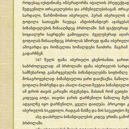
როდესაც
იუსტინიანე
იმპერატორმა
იტალიის
პრეფექტა
შედგენილი
თრაკიელებისა
და
არმენიელებისაგან
.
თრაკ
სარდალი
,
წარმოშობით
იბერიელი
,
პერან
იბერიელის
ტოტილა
სათავეში
ჩაუდგა
ანტიბიზანტიურ
აჯანყება
ბიზანტიელების
წინააღმდეგ
ბრძოლაში
.
მან
ფაქტიურად
სოციალური
საყრდენი
გამოეცალა
.
ძველებურად
აღარ
ტოტილას
წინააღმდეგ
ბრძოლას
სწორედ
ფაზა
იბერიელ
ამოვარდა
და
რომაელთა
ხომალდები
ჩაიძირა
.
მაგრამ
გადარჩნენ
.
547
წელს
ფაზა
იბერიელი
ცხენოსანთა
ჯარით
საბრძოლველად
.
ამ
ბრძოლაში
ფაზა
იბერიელის
სარდ
სამწუხაროდ
,
გამარჯვებულმა
ბიზანტიელებმა
სიფხიზლე
მოსაგროვებლად
.
ბიზანტიელთა
ჯარი
დაიქსაქსა
,
ნაწილი
ტოტილა
მობრუნდა
და
ახალი
ძალით
შეუტია
ბიზანტიელთ
ამ
დროს
თავის
კარავში
ისვენებდა
,
მასთან
რომ
გუთები
კიდევაც
აოტა
.
თავისი
ჯარის
დარჩენილი
ნაწილიც
შემ
ადგილზე
იყო
დარჩენილი
,
ყველა
დაიღუპა
.
პროკოფი
იბერიელის
სიკვდილი
,
რადგან
მასზე
და
მის
საუკეთესო
მ
ასე
დაასრულა
ბიზანტიელების
კიდევ
ერთმა
გამო
ბრძოლაში
.