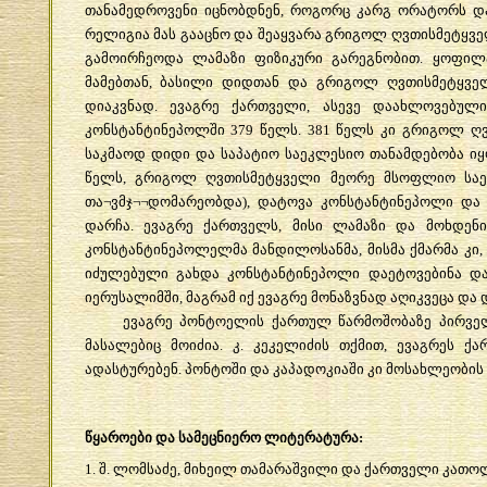
თანამედროვენი
იცნობდნენ
,
როგორც
კარგ
ორატორს
დ
რელიგია
მას
გააცნო
და
შეაყვარა
გრიგოლ
ღვთისმეტყვ
გამოირჩეოდა
ლამაზი
ფიზიკური
გარეგნობით
.
ყოფილ
მამებთან
,
ბასილი
დიდთან
და
გრიგოლ
ღვთისმეტყვე
დიაკვნად
.
ევაგრე
ქართველი
,
ასევე
დაახლოვებულ
კონსტანტინეპოლში
379
წელს
. 381
წელს
კი
გრიგოლ
ღ
საკმაოდ
დიდი
და
საპატიო
საეკლესიო
თანამდებობა
იყ
წელს
,
გრიგოლ
ღვთისმეტყველი
მეორე
მსოფლიო
სა
თა
¬
ვმჯ
¬¬
დომარეობდა
),
დატოვა
კონსტანტინეპოლი
და
დარჩა
.
ევაგრე
ქართველს
,
მისი
ლამაზი
და
მოხდენ
კონსტანტინეპოლელმა
მანდილოსანმა
,
მისმა
ქმარმა
კი
იძულებული
გახდა
კონსტანტინეპოლი
დაეტოვებინა
დ
იერუსალიმში
,
მაგრამ
იქ
ევაგრე
მონაზვნად
აღიკვეცა
და
ევაგრე
პონტოელის
ქართულ
წარმოშობაზე
პირვე
მასალებიც
მოიძია
.
კ
.
კეკელიძის
თქმით
,
ევაგრეს
ქა
ადასტურებენ
.
პონტოში
და
კაპადოკიაში
კი
მოსახლეობის
წყაროები
და
სამეცნიერო
ლიტერატურა
:
1.
შ
.
ლომსაძე
,
მიხეილ
თამარაშვილი
და
ქართველი
კათოლ