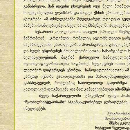
განასრულა
.
მან
თავისი
ცხოვრების
ოცი
წელი
მოანდო
ჩოლაყაშვილის
,
ელიზბარ
და
შალვა
ქსნის
ერისთავების
ცხოვრება
.
ამ
თხზულებებში
მღელვარედ
,
უდიდესი
გულ
ამბები
,
რომლებიც
მკითხველსა
თუ
მსმენელში
აღვივებდნ
ბესარიონ
კათალიკოსის
სახელი
ქართული
მწერ
ნაშრომთან
_ ,,
გრდემლი
”,
რომელიც
ავტორს
დავით
გარ
საქართველოში
კათოლიკობის
პროპაგანდის
გაძლიერე
და
ხელს
უწყობდნენ
მოსახლეობისათვის
სასარგებლო
ხელისუფლებთან
,
მაგრამ
ქართველი
სამღვდელოე
თვითმყოფადობისათვის
,
საფრთხეს
ხედავდნენ
ისინი
ქ
ლათინურ
ლიტურგიეს
ცნობდა
.
საზოგადოებისათვის
ამ
კარგად
იცნობს
კათოლიკობისა
და
მართლმადიდებლ
განსხვავებებს
,
რომლებიც
საბოლოოოდ
გაფორმდა
კათოლიკურ
დოგმატებს
და
მათ
განსაქიქებლად
იმოწმებ
ძველ
საქართველოში
,,
გრდემლი
”
დიდი
პოპ
“
წყობილსიტყვაობაში
” M
განსაკუთრებულ
ყურადღებას
ინტელექტს
:
ბესარიონმა
მონაზონებრ
მწყსა
ეკლე
სიტყვით
მგელთაგ