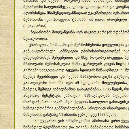
მარიამი
და
ბეჟანი
.
როგორც
ჩანს
,
მშობლებს
მისთვი
ბესარიონი
საღვთისმეტყველო
ფილოსოფიასა
და
დოგმა
აღორძინება
მნიშვნელოვანწილად
უკავშირდება
ბესარიო
ბესარიონი
იყო
პირველი
ტაოსანი
იმ
დიდი
ჲროვნული
(
მ
.
ქავთარია
).
ბესარიონი
მოღვაწეობს
ჯერ
დავით
გარეჯის
უდაბნო
მეთაურობდა
.
ცნობილია
,
რომ
გარეჯის
ბერმონზვნობა
ყოველთვის
ც
განსაკუთრებული
სიმწვავით
უპირისპირდებოდნენ
ის
ემუქრებოდნენ
შეჩვენებით
და
სხვ
.
როგორც
ირკვევა
,
ბე
ბრძოლაში
.
შემონახულია
მამია
გურიელის
ფიცის
წიგნი
გურიაში
სააგიტაციოდ
ტყვეთა
სყიდვის
წინააღმდეგ
: “...
ჩ
ჩუენცა
შევისწავეთ
და
ჩუენსა
საბატონოს
კაცსა
გაუსყი
კათალიკოსი
მომსწრე
იყო
იმ
მღელვარე
მოვლენებისა
შემდეგ
შემდეგ
ყიზილბაშთა
გაბატონებას
. 1735
წელს
,
რო
აშკარად
შესუსტდა
,
ქართული
საზოგადოება
რუსეთში
მხარდაჭერას
სთავაზობდა
ქვეყნის
საბოლოო
განთავის
საზოგადოებრივ
განწყობილებებს
სრულიად
იზიარებდა
მიწერილი
ვახტანგ
VI-
ისადმი
ჯერ
კიდევ
1733
წელს
:
“
ამ
ქვეყანას
ვის
ამწყრალებთ
,
ამისთანა
დრო
ქვე
წინანდელ
Ã
ელმწიფეთა
და
თქვენს
მამა
-
პაოათა
სიზნრი