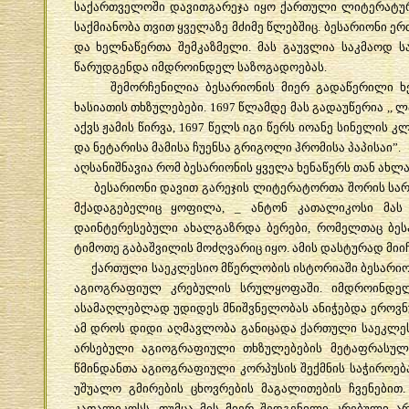
საქართველოში
დავითგარეჯა
იყო
ქართული
ლიტერატუ
საქმიანობა
თვით
ყველაზე
მძიმე
წლებშიც
.
ბესარიონი
ერ
და
ხელნაწერთა
შემკაზმელი
.
მას
გაუვლია
საკმაოდ
ს
წარუდგენდა
იმდროინდელ
საზოგადოებას
.
შემორჩენილია
ბესარიონის
მიერ
გადაწერილი
ხ
ხასიათის
თხზულებები
. 1697
წლამდე
მას
გადაუწერია
,,
ლ
აქვს
ჟამის
წირვა
, 1697
წელს
იგი
წერს
იოანე
სინელის
კლ
და
ნეტარისა
მამისა
ჩუენსა
გრიგოლი
ჰრომისა
პაპისაი
”.
აღსანიშნავია
რომ
ბესარიონის
ყველა
ხენაწერს
თან
ახლა
ბესარიონი
დავით
გარეჯის
ლიტერატორთა
შორის
სა
მქადაგებელიც
ყოფილა
, _
ანტონ
კათალიკოსი
მას
დაინტერესებული
ახალგაზრდა
ბერები
,
რომელთაც
ბეს
ტიმოთე
გაბაშვილის
მოძღვარიც
იყო
.
ამის
დასტურად
მიი
ქართული
საეკლესიო
მწერლობის
ისტორიაში
ბესარი
აგიოგრაფიულ
კრებულის
სრულყოფაში
.
იმდროინდე
ასამაღლებლად
უდიდეს
მნიშვნელობას
ანიჭებდა
ეროვ
ამ
დროს
დიდი
აღმავლობა
განიცადა
ქართული
საეკლე
არსებული
აგიოგრაფიული
თხზულებების
მეტაფრასულ
წმინდანთა
აგიოგრაფიული
კორპუსის
შექმნის
საჭიროებ
უშუალო
გმირების
ცხოვრების
მაგალითების
ჩვენებით
კათალიკოსს
,
თუმცა
მის
მიერ
შედგენილი
კრებული
ა