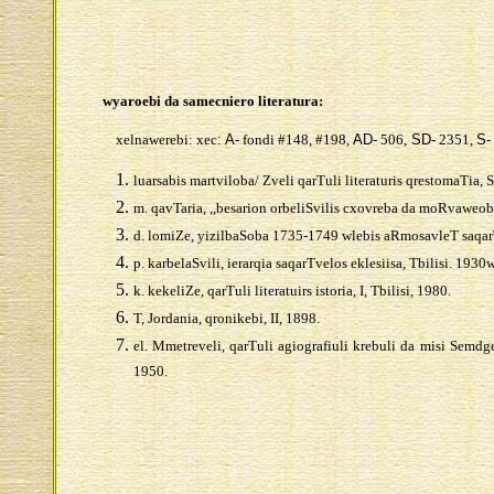
wyaroebi da samecniero literatura:
xelnawerebi: xec
: A
- fondi #148, #198,
AD
- 506,
SD
- 2351,
S
-
luarsabis martviloba/ Zveli qarTuli literaturis qrestomaTia, Se
m. qavTaria, ,,besarion orbeliSvilis cxovreba da moRvaweoba
d. lomiZe, yizilbaSoba 1735-1749 wlebis aRmosavleT saqarT
p. karbelaSvili, ierarqia saqarTvelos eklesiisa, Tbilisi. 1930w
k. kekeliZe, qarTuli literatuirs istoria, I, Tbilisi, 1980.
T, Jordania, qronikebi, II, 1898.
el. Mmetreveli, qarTuli agiografiuli krebuli da misi Semdge
1950.