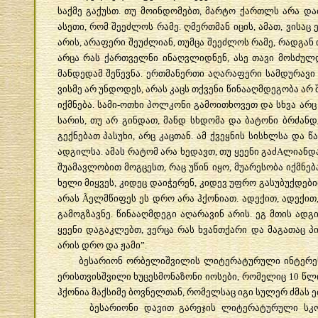
საქმე
გაქუსთ
.
თუ
მოინდომებთ
,
მარტო
ქართლს
არა
და
ასეთი
,
რომ
შეეძლოს
რამე
.
ღმერთმან
იცის
,
ამათ
,
ვისაც
არის
,
არაფერი
შეუძლიან
,
თუმცა
შეეძლოს
რამე
,
რადგან
არცა
რას
ქართველნი
ინაღვლიდნენ
,
ასე
თავი
მოსძულ
მანდედამ
შეწევნა
.
ერთმანერთი
აღარაფერი
სამდურავი
ვისმე
არ
უნდოდეს
,
არას
კაცს
თქვენი
წინააღმდეგობა
არ
იქმნება
.
სამი
-
ოთხი
პოლკონი
გამოითხოვეთ
და
სხვა
არც
სარის
,
თუ
არ
გინდათ
,
მანდ
სხდომა
და
ბატონი
ბრძან
გექნებათ
პასუხი
,
არც
კაცთან
.
ამ
ქვეყნის
სისხლსა
და
წ
ადგილსა
.
ამას
რატომ
არა
ხედავთ
,
თუ
ყეენი
გაძ
A
ლიანდ
შუამავლობით
მოგცესთ
,
რაც
უწინ
იყო
,
მუარესობა
იქმნებ
ხელი
მიყვეს
,
კიდეც
დაიჭერენ
,
კიდევ
უფრო
გასუბუქდებ
არას
Ã
ელმწიფეს
ეს
დრო
არა
ჰქონიათ
.
ადექით
,
ადექით
გამოგზავნე
.
წინააღმდეგი
აღარავინ
არის
.
ეგ
მთის
ადგ
ყეენი
დაგაკლებთ
,
ვერცა
რას
ხვანთქარი
და
მაგათაც
პ
არის
დრო
და
ჟამი
”.
ბესარიონ
ორბელიშვილის
ლიტერატურული
ინტერე
ერისთვისშვილი
ხუცესმონაზონი
იოსები
,
რომელიც
10
წლ
ჰქონია
მაქსიმე
ბოვნელთან
,
რომელსაც
იგი
სულერ
ძმას
ე
ბესარიონი
დავით
გარეჯის
ლიტერატურული
სკ