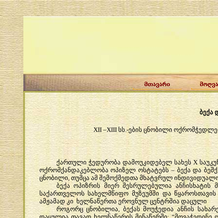
ბექა
XII –XIII
სს
.-
ების
ცნობილი
ოქრომჭედლე
ქართული
ჭედურობა
დამოუკიდებელ
სახეს
X
საუკუ
ოქრომქანდაკებლობა
ოპიზელ
ოსტატებს
–
ბექა
და
ბეშქ
ცნობილი
,
თუმცა
ამ
შემოქმედთა
მხატვრულ
ინდივიდუალო
ბექა
ოპიზრის
მიერ
შესრულებულია
ანჩისხატის
საქართველოს
სახელმწიფო
მუზეუმში
და
წყაროსთავის
ამჟამად
კი
ხელნაწერთა
ეროვნულ
ცენტრშია
დაცული
როგორც
ცნობილია
,
ბექას
მოუჭედია
ანჩის
სახარ
დაცულია
თავად
ხელნაწერის
მინაწერში
: “
მოვაჭედინე