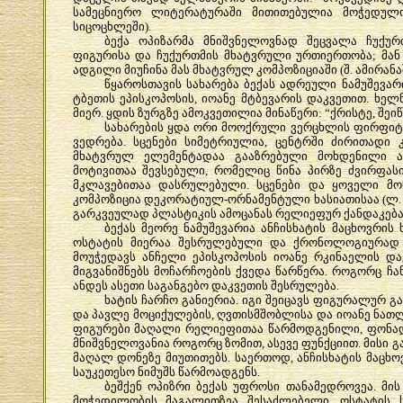
სამეცნიერო
ლიტერატურაში
მითითებულია
მოჭედულ
სიცოცხლეში
).
ბექა
ოპიზარმა
მნიშვნელოვნად
შეცვალა
ჩუქურ
ფიგურისა
და
ჩუქურთმის
მხატვრული
ურთიერთობა
;
მან
ადგილი
მიუჩინა
მას
მხატვრულ
კომპოზიციაში
(
შ
.
ამირან
წყაროსთავის
სახარება
ბექას
ადრეული
ნამუშევარ
ტბეთის
ეპისკოპოსის
,
იოანე
მტბევარის
დაკვეთით
.
ხელ
მიერ
.
ყდის
ზურგზე
ამოკვეთილია
მინაწერი
: “
ქრისტე
,
შეი
სახარების
ყდა
ორი
მოოქრული
ვერცხლის
ფირფიტ
ვედრება
.
სცენები
სიმეტრიულია
,
ცენტრში
ძირითადი
მხატვრულ
ელემენტადაა
გააზრებული
მოხდენილი
მოტივითაა
შევსებული
,
რომელიც
წინა
პირზე
ძვირფას
მკლავებითაა
დასრულებული
.
სცენები
და
ყოველი
მო
კომპოზიცია
დეკორატიულ
-
ორნამენტული
ხასიათისაა
(
ლ
გარკვეულად
პლასტიკის
ამოცანას
რელიეფურ
ქანდაკება
ბექას
მეორე
ნამუშევარია
ანჩისხატის
მაცხოვრის
ოსტატის
მიერაა
შესრულებული
და
ქრონოლოგიურად
მოუჭედავს
ანჩელი
ეპისკოპოსის
იოანე
რკინაელის
და
მიგვანიშნებს
მოჩარჩოების
ქვედა
წარწერა
.
როგორც
ჩა
ანდეს
ასეთი
საგანგებო
დაკვეთის
შესრულება
.
ხატის
ჩარჩო
განიერია
.
იგი
შეიცავს
ფიგურალურ
გ
და
პავლე
მოციქულების
,
ღვთისმშობლისა
და
იოანე
ნათ
ფიგურები
მაღალი
რელიეფითაა
წარმოდგენილი
,
ფონა
მნიშვნელოვანია
როგორც
ზომით
,
ასევე
ფუნქციით
.
მისი
გ
მაღალ
დონეზე
მიუთითებს
.
საერთოდ
,
ანჩისხატის
მაცხო
საუკეთესო
ნიმუშს
წარმოადგენს
.
ბეშქენ
ოპიზრი
ბექას
უფროსი
თანამედროვეა
.
მის
მოჭედილობის
მაგალითზეა
შესაძლებელი
.
ოსტატის