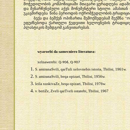
მოჭედილობის
კომპოზიციაში
მთავარი
ყურადღება
ადამი
და
შენარჩუნებული
აქვს
მონუმენტური
სტილი
.
ამასთან
უკავშირდება
წინა
პერიოდის
ოქრომჭედლობის
ტრადიცი
ბექა
და
ბეშქენ
ოპიზართა
შემოქმედებამ
შექმნა
“
ო
ეფუძნებოდა
ქართული
ჭედვითი
ხელოვნების
ტრადიცი
პლასტიკის
შემდგომ
განვითარებას
.
wyaroebi da samecniero literatura:
xelnawerebi:
Q-906, Q-907
S. amiranaSvili, qarTuli xelovnebis istoria, Tbilisi, 1961w.
S. amiranaSvili, beqa opizari, Tbilisi, 1956w.
leila xuskivaZe, beqa opizari, Tbilisi, 1976w.
v. beriZe, Zveli qarTveli ostatebi, Tbilisi, 1967