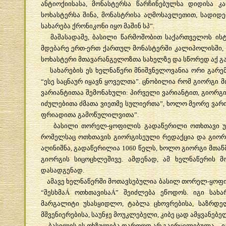
ანტიოქიისასა
,
მონასტერსა
წარჩინებულსა
დიდისა
კ
სოხასტერსა
შინა
,
მონასტრისა
აღმოსავლეთით
,
სადიდე
სახარება
ქრონიკონი
იყო
მაშინ
სპ
”.
მაშასადამე
,
ბასილი
წარმოშობით
საქართველოს
ის
მდებარე
ერთ
-
ერთ
ქართულ
მონასტერში
კალიპოლისში
,
სოხასტერი
მთავარანგელოზთა
სახელზე
და
სწორედ
აქ
გ
სახარების
ეს
ხელნაწერი
მნიშვნელოვანია
ორი
გარე
“
ესე
საცნაურ
იყავნ
ყოველთა
”.
ცნობილია
რომ
გიორგი
მ
ვარიანტითაა
შემონახული
:
პირველი
ვარიანტით
,
გიორგ
იძულებითა
ძმათა
ვიეთმე
სულიერთა
”,
ხოლო
მეორე
ვარ
ფრიადითა
გამოწულილვითა
”.
ბასილი
თორელ
-
ყოფილის
გადაწერილი
ოთხთავი
რომელსაც
ოთხთავის
გიორგისეული
რედაქცია
და
გიორ
აღინიშნა
,
გადაწერილია
1060
წელს
,
ხოლო
გიორგი
მთაწ
გიორგის
სიცოცხლეშივე
.
ამდენად
,
ამ
ხელნაწერის
მ
დასადგენად
.
ამავე
ხელნაწერში
მოთავსებულია
ბასილ
თორელ
-
ყოფ
“
შესხმა
Á
ოთხთავისა
Á”
შეიძლება
ეწოდოს
.
იგი
სახა
მარგალიტი
უსასყიდლო
,
ტაბლა
ცხოვრებისა
,
საზრდე
მშვენიერებისა
,
საუნჯე
მოუკლებელი
,
კიბე
ცად
ამყვანებე
ბასილის
ეს
თხზულება
ფართოდ
არ
გავრცელებულა
_
ი