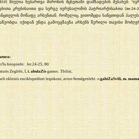
-859) მიუღია ნებართვა მირონის მცხეთაში დამზადების შესახებ: “ი
ბითა კრებისა
ი
თა და სერგე იერუსალიმის პატრიარქისაÁთა (Jer.24-2
ანცთელის მოწაფე არსენთან, რომელიც, ვითომცდა ხანცთიდან პალესტ
ეობდა. იქიდან უნდა გამოეგზავნა არსენს წერილი თავისი მოძღვრი
atura:
rTa fotopirebi:
Jer
.24-25; 80.
aturis Zeglebi, I,
i. abulaZis
gamoc. Tbilisi,
li eklesiis enciklopediuri leqsikoni, avtor-Semdgenlebi: e
.gabiZaSvili, m. mama