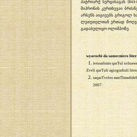
პატრიარქ სერგისაგან (843
მიჰრონის კურთხევა
ი
ბრძანე
არსენს აიგივებს გრიგოლ ხ
ლეთეთელთან ერთად მოღვაწ
გადასულიყო ოლიმპოზე.
wyaroebi da samecniero liter
ierusalimis qarTul xelnawe
Zveli qarTuli agiografiuli liter
saqarTvelos marTlmadidebe
2007.