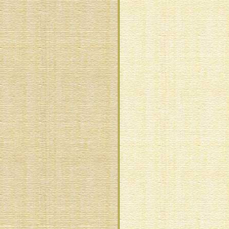
წმ. აბო თბილელი