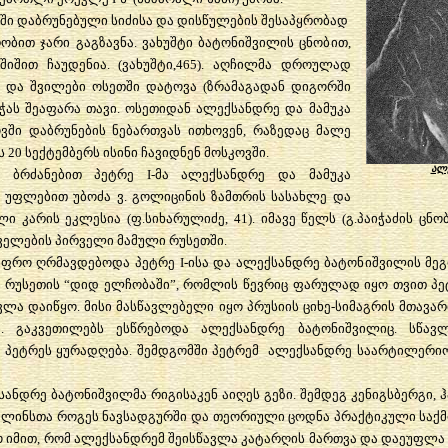
ში დაბრუნებული სიძისა და დისწულების შესაპყრობად
ობით ჯარი გაგზავნა. ვახუშტი ბატონიშვილის ცნობით,
შიშით ჩაუდენია. (ვახუშტი,465). აღჩილმა დროულად
ა და შვილები ოსეთში დატოვა (ზრამაგადან დიგორში
აჭას შეაფარა თავი. ოსეთიდან ალექსანდრე და მამუკა
ვში დაბრუნების ნებართვას ითხოვენ, რაზედაც მალე
ს 20 სექტემბერს ისინი ჩავიდნენ მოსკოვში.
ალ
ს ბრძანებით პეტრე I-მა ალექსანდრე და მამუკა
 უფლებით უბოძა ვ. გოლიცინის ზამთრის სასახლე და
 კარის ეკლესია (ფ.სიხარულიძე, 41). იმავე წელს (გ.პაიჭაძის ცნო
თველების პირველი მამული რუსეთში.
უფრო ღრმავდებოდა პეტრე I-ისა და ალექსანდრე ბატონიშვილის მეგ
რუსეთის “დიდ ელჩობაში”, რომლის წევრიც ფარულად იყო თვით პეტ
ვლა დაიწყო. მისი მასწავლებელი იყო პრუსიის ციხე-სიმაგრის მთავა
. გაკვეთილებს ესწრებოდა ალექსანდრე ბატონიშვილიც. სწავლ
პეტრეს ყურადღება. შემდგომში პეტრემ ალექსანდრე საარტილერიო 
ანდრე ბატონიშვილმა რიგისაკენ აიღეს გეზი. შემდეგ კენიგსბერგი, ჰ
ნ ლინსთა როგეს ნავსადგურში და თეორიული ცოდნა პრაქტიკული საქმი
 იმით, რომ ალექსანდრემ შეისწავლა კატარღის მართვა და დაეუფლ