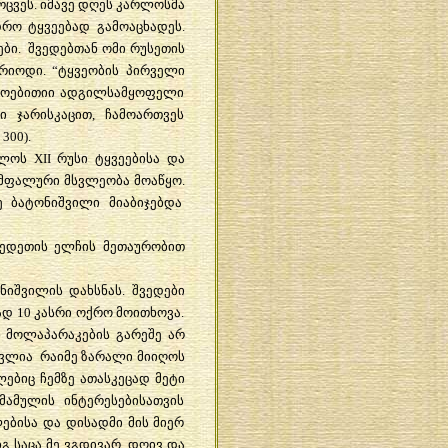
არცვეს. იმავე დღეს კარლოსმა
დრო ტყვეებად გამოაცხადეს.
ბი. შვედებთან ომი რუსეთის
რიოდი. “ტყვეობის პირველი
დროებითიი ადგილსამყოფელი
 ჯარისკაცით, ჩამოართვეს
300).
ოს XII რუსი ტყვეებისა და
უმფალური მსვლეობა მოაწყო.
ე ბატონიშვილი მიაბიჯებდა
შვედეთის ელჩის მეთაურობით
იშვილის დახსნას. შვედები
დ 10 კასრი ოქრო მოითხოვა.
ნ მოლაპარაკების გარეშე არ
მსვლია რაიმე ზარალი მიიღოს
ებიც ჩემზე ათასკეცად მეტი
ამულის ინტერესებისათვის
ლებისა და დისადმი მის მიერ
გ საცა მე ვგდივარ, დღივ და