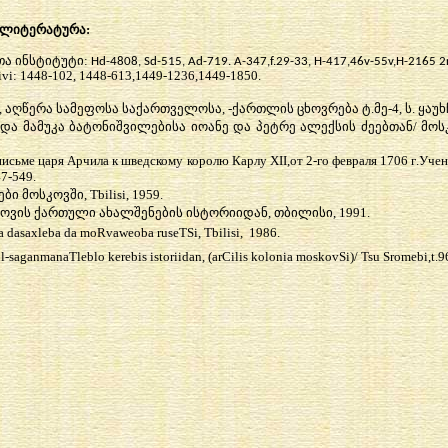
 ლიტერატურა:
თა
ინსტიტუტი
:
Hd
-4808,
Sd
-515,
Ad
-719.
A-347,f.29-33, H-417,46v-55v,H-2165 2
ivi:
1448-102, 1448-613,1449-1236,1449-1850
.
აღწერა სამეფოსა საქართველოსა, -ქართლის ცხოვრება ტ.მე-4, ს. ყაუ
 მამუკა ბატონიშვილებისა იოანე და პეტრე ალექსის ძეებთან/ მოსკოვი
письме
царя
Арчила
к
шведскому
королю
Карлу
XII
,
от
2-
го
февраля
1706
г
.
Уче
47-549.
ები მოსკოვში,
Tbilisi, 1959.
სკოვის ქართული ახალშენების ისტორიიდან, თბილისი
, 1991.
a
dasaxleba
da
moRvaweoba
ruseTSi
,
Tbilisi
, 1986.
l-saganmanaTleblo kerebis istoriidan, (arCilis kolonia moskovSi)/ Tsu Sromebi,t.9