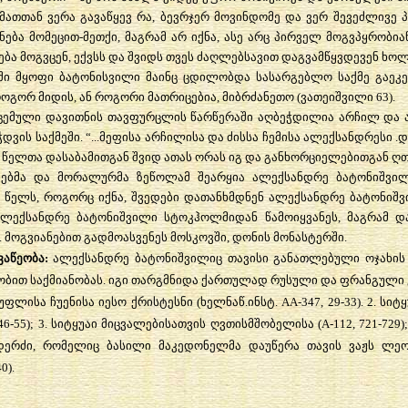
მათთან ვერა გავაწყევ რა, ბევრჯერ მოვინდომე და ვერ შევეძლივე 
ება მომეცით-მეთქი, მაგრამ არ იქნა, ასე არც პირველ მოგვპყრობიან
ბა მოგვცენ, ექვსს და შვიდს თვეს ძაღლებსავით დაგვამწყვდევენ ხოლმ
ში მყოფი ბატონისვილი მაინც ცდილობდა სასარგებლო საქმე გაეკე
როგორ მიდის, ან როგორი მათრიცებია, მიბრძანეთო (ვათეიშვილი 63).
მოცემული დავითნის თავფურცლის წარწერაში აღბეჭდილია არჩილ და
ვის საქმეში. “...მეფისა არჩილისა და ძისსა ჩემისა ალექსანდრესი .
 წელთა დასაბამითგან შვიდ ათას ორას იგ და განხორციელებითგან ღთის
ბებმა და მორალურმა ზეწოლამ შეარყია ალექსანდრე ბატონიშვილ
1 წელს, როგორც იქნა, შვედები დათანხმდნენ ალექსანდრე ბატონიშ
ალექსანდრე ბატონიშვილი სტოკჰოლმიდან წამოიყვანეს, მაგრამ 
. მოგვიანებით გადმოასვენეს მოსკოვში, დონის მონასტერში.
აწეობა
:
ალექსანდრე ბატონიშვილიც თავისი განათლებული ოჯახის
ით საქმიანობას. იგი თარგმნიდა ქართულად რუსული და ფრანგული ენ
ფლისა ჩუენისა იესო ქრისტესნი (ხელნაწ.ინსტ. AA-347, 29-33). 2. სი
46-55); 3. სიტყუაი მიცვალებისათვის ღვთისმშობელისა (A-112, 721-729);
-ანდერძი, რომელიც ბასილი მაკედონელმა დაუწერა თავის ვაჟს ლე
0).