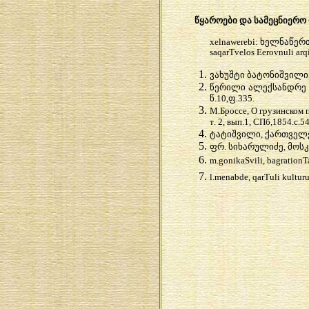
წყაროები და სამეცნიერო
xelnawerebi
:
ხელნაწერ
saqarTvelos Eerovnuli arq
ვახუშტი
ბატონიშვილი, 
წერილი
ალექსანდრე და
წ.10,ფ
.335.
М
.
Броссе
,
О
грузинском
т
. 2,
вып
.1,
СПб
,1854.
с
.5
ტატიშვილი
, ქართველ
ფრ
. სიხარულიძე, მო
m
.
gonikaSvili
,
bagrationT
l.menabde, qarTuli kulturu