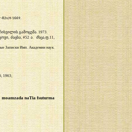
r-82v,H-1669.
ხჩისვილის გამოცემა
. 1973.
, ძაცსა, #52 ა. ძსცა,ფ.11,
ные
Записки
Имп
.
Академии
наук
.
6, 1963;
moamzada naTia fsuturma