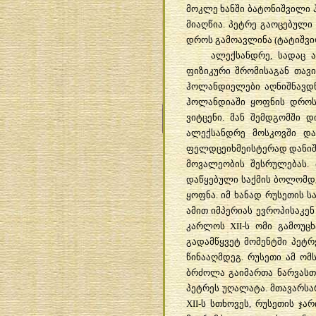
მოკლე ხანში ბატონიშვილი 
მიაღწია. პეტრე გაოცებულ
დროს გამოავლინა (ტატიშვილ
ალექსანდრე, სადაც 
ფიზიკური შრომისაგან თავ
ჰოლანდიელები აღნიშნავდნ
ჰოლანდიაში ყოფნის დროს
ვიტცენი. მან შემდგომში 
ალექსანდრე მოსკოვში და
ფელდცეიხმეისტერად დანიშნ
მოვალეობის შესრულებას. 
დაწყებული საქმის ბოლომდე 
ყოფნა. იმ ხანად რუსეთის 
ამით იმპერიას ევროპისაკენ
კარლოს XII-ს ომი გამოუცხ
გადამწყვეტ მომენტში პეტრ
წინააღმდეგ. რუსეთი ამ ომ
ბრძოლა გაიმართა ნარვასთ
პეტრეს უღალატა. მთავარს
XII-ს სთხოვეს, რუსეთის ჯ