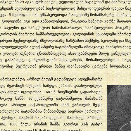
იშვილები 29 აგვისტოს მიიღეს დედოფალმა ნატალიამ და მმართველმ
უსეთის ხელისუფლებამ საცხოვრებლად მისცა დიდვაჭრის დავით ნი
ცვა 15 მეთოფით. მას ემსახურებოდა რამდენიმე მოსამსახურე. მეურვ
 გოლიცინი. იგი იყო განათლებული, რუსეთის სამეფო კარზე მაღალ
არა საელჩო და სარეესტრო სამოსამართლო, საარტილერიო პრიკაზებ
ოვგოროდის მხარეთა სამმართველოები). გოლიცინის სასახლეში ხშირა
ბრები მეცნიერებაზე, მწერლობაზე, სასტამბო საქმეზე, სკოლაზე და სხვ
აჯილდოვებულმა ალექსანდრე ბატონიშვილმა იმთავითვე მიიპყრო ახა
ს ტოლები ბუნებით ცნობისმოყვარე ახალგაზრდები მალე განუყრელი
ე გამართულ დიპლომატიურ შეხვედრებს, მონაწილეობდნენ სად
მიტომაც პეტრესთან ერთად მანაც დაიმსახურა ცარევნა სოფიასაგა
 ჩამოსვლამდე არჩილ მეფემ გადაწყვიტა ალექსანდრე
ლედ შეარჩიეს რუსეთის სამეფო კართან დაახლოებული
კის ასული ფეოდოსია. 1687 წ. ნოემბერში გადაიხადეს
მოკლე ხანში ალექსანდრე ბატონიშვილი მამასთან
ება. არჩილი საქართველოში ძმამ, ქართლის მეფე
 სპარსელეთა ბატონობის წინააღმდეგ საერთო ქართული
ი ჰქონდა, მაგრამ საქართველოში ჩამოსულ არჩილს
და, 1688 წელს ირანის შაჰმა გიორგი XI-ს ტახტი
ქართლი ერეკლე I-ს (ნაზარალი-ხანი) უბოძა.