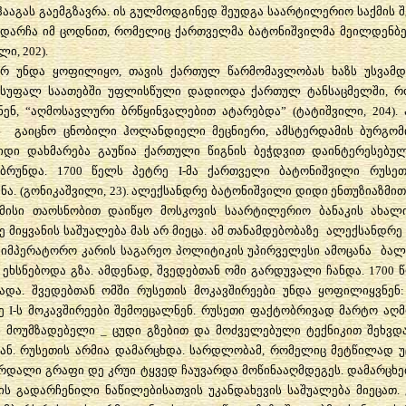
ჰააგას გაემგზავრა. ის გულმოდგინედ შეუდგა საარტილერიო საქმის შ
ი დარჩა იმ ცოდნით, რომელიც ქართველმა ბატონიშვილმა მეილდენბ
ი, 202).
არ უნდა ყოფილიყო, თავის ქართულ წარმომავლობას ხაზს უსვამდა
ისუფალ საათებში უფლისწული დადიოდა ქართულ ტანსაცმელში, რ
ენ, “აღმოსავლური ბრწყინვალებით ატარებდა” (ტატიშვილი, 204).
 გაიცნო ცნობილი ჰოლანდიელი მეცნიერი, ამსტერდამის ბურგ
დიდი დახმარება გაუწია ქართული წიგნის ბეჭდვით დაინტერესებუ
ბრუნდა. 1700 წელს პეტრე I-მა ქართველი ბატონიშვილი რუსე
ა. (გონიკაშვილი, 23). ალექსანდრე ბატონიშვილი დიდი ენთუზიაზმით
მისი თაოსნობით დაიწყო მოსკოვის საარტილერიო ბანაკის ახალ
მიყვანის საშუალება მას არ მიეცა. ამ თანამდებობაზე ალექსანდრე
საიმპერატორო კარის საგარეო პოლიტიკის უპირველესი ამოცანა ბა
 ეხსნებოდა გზა. ამდენად, შვედებთან ომი გარდუვალი ჩანდა. 1700 წ
ადა. შვედებთან ომში რუსეთის მოკავშირეები უნდა ყოფილიყვნენ:
ე I-ს მოკავშირეები შემოეცალნენ. რუსეთი ფაქტობრივად მარტო აღ
ს მოუმზადებელი _ ცუდი გზებით და მოძველებული ტექნიკით შეხვდა
ან. რუსეთის არმია დამარცხდა. სარდლობამ, რომელიც მეტწილად უ
არდალი გრაფი დე კრუი ტყვედ ჩაუვარდა მოწინააღმდეგეს. დამარცხ
არის გადარჩენილი ნაწილებისათვის უკანდახევის საშუალება მიეცათ.