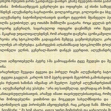
ოემბერს რუსეთის ჯარმა უკანდახევა დაიწყო. გზაზე შვედებმა ისინი გაძ
ანინა მოწინააღმდეგის გენერლები და ოფიცრები. აქ ისინი სამხე
ნდნენ ალექსანდრე ბაგრატიონი, დოლგორუკოვი, გოლოვინი და სხვე
ალექსანდრე ბატონიშვილისათვის დაიწყო ტყვეობის მტანჯველი პე
ილმა გაუთბობელ, ცივ ოთახში შიმშილში გაატარა. როცა ყველას 
 როგორც გენერალს, საყარაულოდ ოფიცერი დაუნიშნეს ორი შვედი
. მკაცრად უთვალთვალებდნენ, რომ არაფერი დაეწერა. (გონიკაშვილი 
ეობა არც სტოკჰოლმში გადაყვანის შემდეგ გაუმჯობესებულა. კარლ
ღონეს არ იშურებდა. გამარჯვების აღსანიშნავად სტოკჰოლმში ტრი
პოლონელი ელჩის, გენერალ-მაიორ დანგეს გვერდით, ალექსანდრ
ელით აღშფოთებულმა პეტრე I-მა გამოაყვანინა ტყვე შვედები და 
ინა.
არაერთხელ შეეცადა ტყვეთა და პირველ რიგში ალექსანდრე ბატონ
ტყვეთა გაცვლას. კარლოს XII-მ პეტრე დიდის მეგობრის გამოსასყიდა
ება რუსეთის ხაზინას იმჟამად არ შეეძლო. პეტრემ ალექსანდრესთა
ტა. ალექსანდრემ ასე უპასუხა: “არა თუ სათქმელად, ფიქრადაც არ მო
განთავისუფლებისათვის, არამედ იმათი თავისუფლებისათვისაც, რომლ
ვართ მოწოდებულნი: ვითმინოთ და მოვკვდეთ სახელმწიფოსა და მ
 ბატონიშვილს ცუდ პირობებში ამყოფებდნენ, რაც კარგად ჩანს მშობ
, ნოემბერი: ” მე ხომ ახალა კიდევ უფრო მომიჭირეს და ყარაულები ში