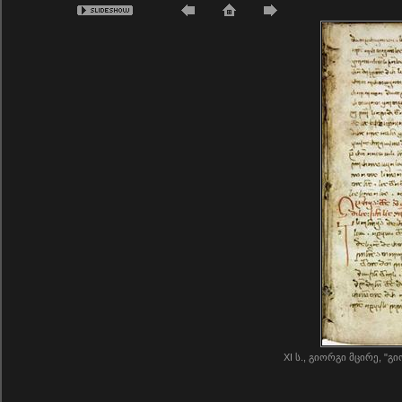
XI ს., გიორგი მცირე, "