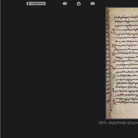
XIII ს. აბუსერიძე–ტბე