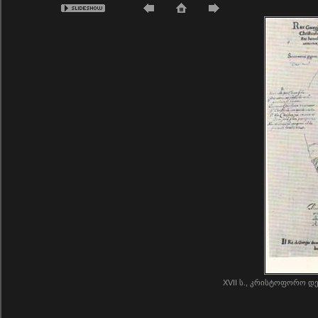
XVII ს., კრისტოფორო დე