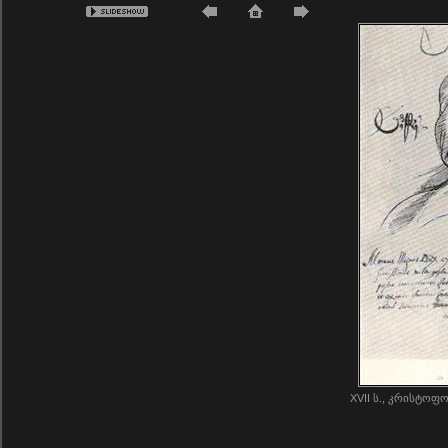
XVII ს., კრისტოფ