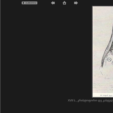
XVII ს., კრისტოფორო დე კასტ