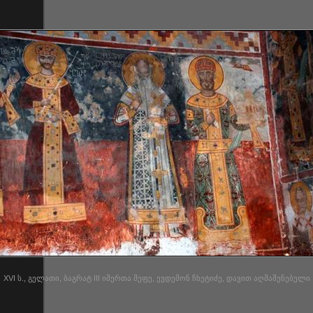
XVI ს., გელათი, ბაგრატ III იმერთა მეფე, ევდემონ ჩხეტიძე, დავით აღმაშენებელი