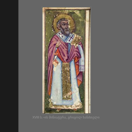
XVIII ს.–ის მინიატურა, გრიგოლ ხანძთელი