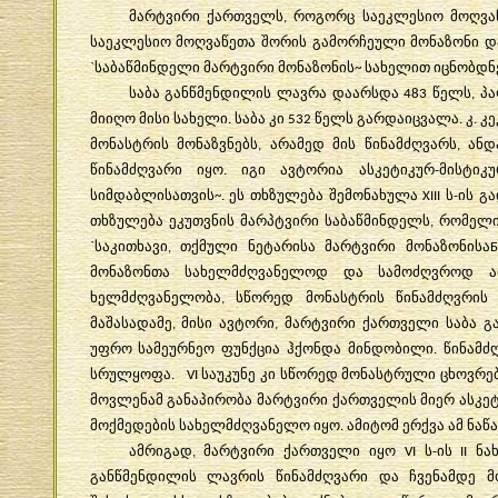
მარტვირი
ქართველს
როგორც
საეკლესიო
მოღვა
,
საეკლესიო
მოღვაწეთა
შორის
გამორჩეული
მონაზონი
დ
საბაწმინდელი
მარტვირი
მონაზონის
სახელით
იცნობდნ
`
~
საბა
განწმენდილის
ლავრა
დაარსდა
წელს
პა
483
,
მიიღო
მისი
სახელი
საბა
კი
წელს
გარდაიცვალა
კ
კე
.
532
.
.
მონასტრის
მონაზვნებს
არამედ
მის
წინამძღვარს
ანდ
,
,
წინამძღვარი
იყო
იგი
ავტორია
ასკეტიკურ
მისტიკუ
.
-
სიმდაბლისათვის
ეს
თხზულება
შემონახულა
ს
ის
გ
~.
XIII
-
თხზულება
ეკუთვნის
მარპტვირი
საბაწმინდელს
რომელ
,
საკითხავი
თქმული
ნეტარისა
მარტვირი
მონაზონისა
`
,
მონაზონთა
სახელმძღვანელოდ
და
სამოძღვროდ
ა
ხელმძღვანელობა
სწორედ
მონასტრის
წინამძღვრის
,
მაშასადამე
მისი
ავტორი
მარტვირი
ქართველი
საბა
გ
,
,
უფრო
სამეურნეო
ფუნქცია
ჰქონდა
მინდობილი
წინამძ
.
სრულყოფა
საუკუნე
კი
სწორედ
მონასტრული
ცხოვრე
. VI
მოვლენამ
განაპირობა
მარტვირი
ქართველის
მიერ
ასკე
მოქმედების
სახელმძღვანელო
იყო
ამიტომ
ერქვა
ამ
ნაწ
.
ამრიგად
მარტვირი
ქართველი
იყო
ს
ის
ნა
,
VI
-
II
განწმენდილის
ლავრის
წინამძღვარი
და
ჩვენამდე
მ