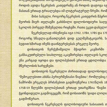
.
როდის
ავიდა
ნეკრესის
კათედრაზე
ან
როდის
დატოვა
ი
მასთან
ერთად
ტრიალებდა
იმ
ლიტერატურულ
წრეში
რო
,
მისი
სახელი
როგორც
ნეკრესის
კათედრის
მპყრ
,
მეორის
მიერ
თელავში
გახსნილი
ფილოსოფიური
საღ
სკოლის
პირველ
მსმენელთა
რიცხვში
რათა
უკეთ
დახელო
,
ნეკრესელად
იხსენიება
იგი
და
1762, 1784, 1785
17
როგორც
სწავლა
განათლების
დიდ
გულშემატკივარს
ს
-
,
ბედით
ხშირად
იჩენს
დაინტერესებას
ერეკლე
მეორე
.
დოსითეოს
ჩერქეზიშვილი
მჭიდრო
კავშირში
განსაკუთრებული
სიახლოვე
აკავშირებდა
თელავის
სკო
ენა
კარგად
იცოდა
და
ფილიპესთან
ერთად
ცდილობდა
მწერლობის
ხარვეზები
.
დოსითეოს
ნეკრესელი
ძირითადად
ფილოსოფი
შემოკლებითი
ახსნა
პერიერმენიასი
წიგნთა
რომლებიც
“
”,
ნაშრომი
ერეკლეს
ბრძანებით
გადმოუწერია
წლის
1761
1
წლებში
ფილიპესთან
ერთად
უთარგმნია
წიგნი
1758-59
“
ჭყონდიდელი
გადმოგვცემს
რომ
დოსითოზს
დიდი
ლოღი
,
‘
გადმოწერაო
.
დოსითეოს
ნეკრესელს
ფილოსოფიური
ხასიათის