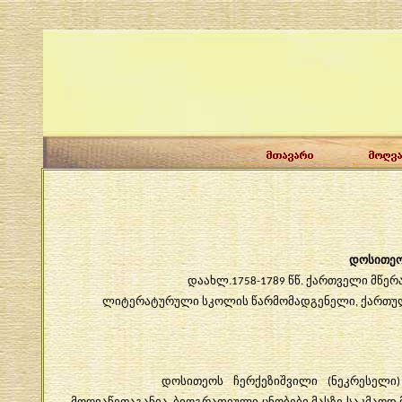
დოსითე
დაახლ
წწ
ქართველი
მწერ
.1758-1789
.
ლიტერატურული
სკოლის
წარმომადგენელი
ქართუ
,
დოსითეოს
ჩერქეზიშვილი
ნეკრესელი
(
მოღვაწეთაგანია
ბიოგრაფიული
ცნობები
მასზე
საკმაოდ