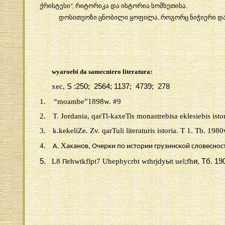
ქრისტესი
რიტორიკა
და
ისტორია
სომხეთისა
”,
.
დოსითეოზი
ცნობილი
ყოფილა
როგორც
ნიჭიერი
დ
,
wyaroebi da samecniero literatura:
xec,
S :250; 2564; 1137; 4739; 278
1.
“moambe”1898w. #9
2.
T. Jordania, qarTl-kaxeTis monastrebisa eklesiebis istori
3.
k.kekeliZe. Zv. qarTuli literaturis istoria. T 1. Tb. 1980
4.
X
А
.
аханов
,
Очерки по истории грузинской словеснос
5.
L8
ehwtkflpt7 Uhepbycrbt wthrjdy
ы
t uel;fh
и
,
Тб
. 19
П